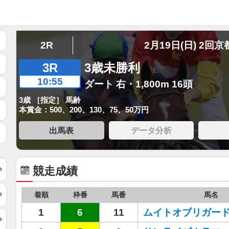
2R
2月19日(日) 2回京
3R
3歳未勝利
10:55
ダート 右・1,800m 16頭
3歳 ［指定］ 馬齢
本賞金：500、200、130、75、50万円
出馬表
データ分析
競走成績
着順
枠番
馬番
馬名
1
6
11
ムイトオブリガー