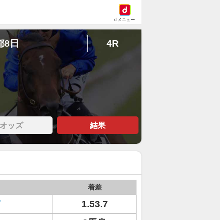
dメニュー
都8日
4R
オッズ
結果
着差
ド
1.53.7