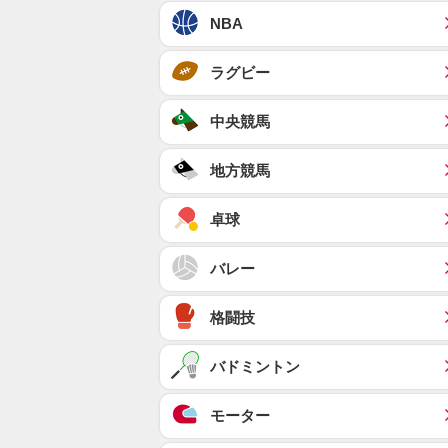
NBA
ラグビー
中央競馬
地方競馬
卓球
バレー
格闘技
バドミントン
モーター