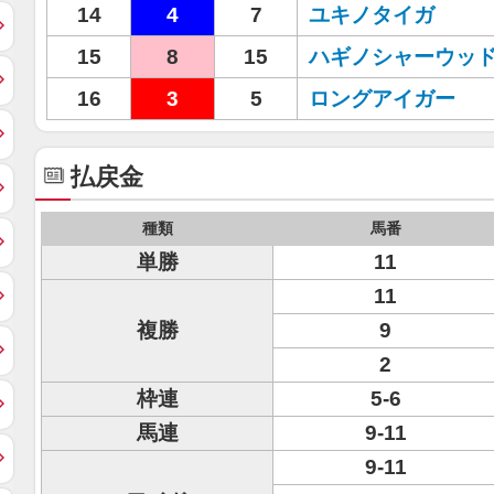
14
4
7
ユキノタイガ
15
8
15
ハギノシャーウッ
16
3
5
ロングアイガー
払戻金
種類
馬番
単勝
11
11
複勝
9
2
枠連
5-6
馬連
9-11
9-11