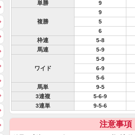
単勝
9
9
複勝
5
6
枠連
5-8
馬連
5-9
5-9
ワイド
6-9
5-6
馬単
9-5
3連複
5-6-9
3連単
9-5-6
注意事項