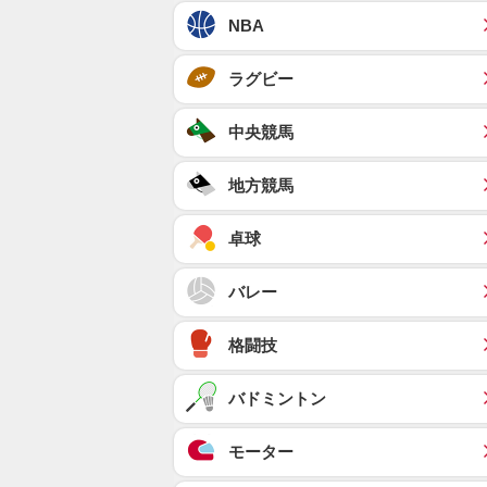
NBA
ラグビー
中央競馬
地方競馬
卓球
バレー
格闘技
バドミントン
モーター