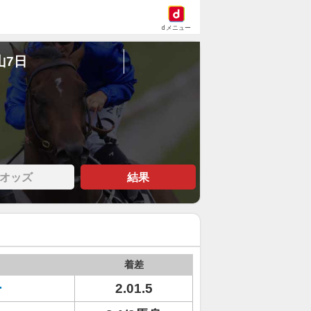
dメニュー
山7日
オッズ
結果
着差
ー
2.01.5