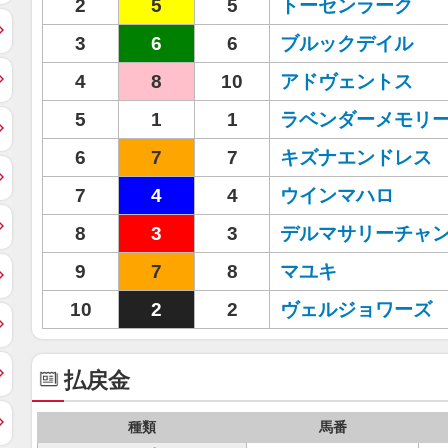
2
5
5
トーセンラーク
3
6
6
ブルックデイル
4
8
10
アドヴェントス
5
1
1
ラベンダーメモリ
6
7
7
キズナエンドレス
7
4
4
ウインマハロ
8
3
3
デルマサリーチャ
9
7
8
マユキ
10
2
2
ヴェルジョワーズ
払戻金
種類
馬番