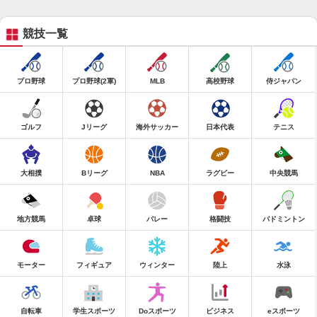
競技一覧
プロ野球
プロ野球(2軍)
MLB
高校野球
侍ジャパン
ゴルフ
Jリーグ
海外サッカー
日本代表
テニス
大相撲
Bリーグ
NBA
ラグビー
中央競馬
地方競馬
卓球
バレー
格闘技
バドミントン
モーター
フィギュア
ウィンター
陸上
水泳
自転車
学生スポーツ
Doスポーツ
ビジネス
eスポーツ