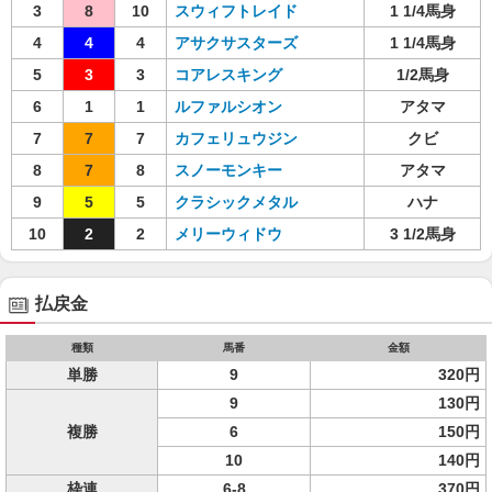
3
8
10
スウィフトレイド
1 1/4馬身
4
4
4
アサクサスターズ
1 1/4馬身
5
3
3
コアレスキング
1/2馬身
6
1
1
ルファルシオン
アタマ
7
7
7
カフェリュウジン
クビ
8
7
8
スノーモンキー
アタマ
9
5
5
クラシックメタル
ハナ
10
2
2
メリーウィドウ
3 1/2馬身
払戻金
種類
馬番
金額
単勝
9
320円
9
130円
複勝
6
150円
10
140円
枠連
6-8
370円