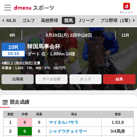
dメニュー
球
MLB
ゴルフ
高校野球
競馬
Jリーグ
プロ野球（2軍）
9R
3月20日(月) 2回中山8日
11R
韓国馬事会杯
10R
15:10
ダート 右・1,800m 10頭
4歳以上 (混合)[指定] 定量
本賞金：1,820、730、460、270、182万円
出馬表
データ分析
オッズ
結果
競走成績
着順
枠番
馬番
馬名
着差
1
8
9
マイネルバサラ
1.53.8
2
6
6
シャドウチェイサー
3/4馬身