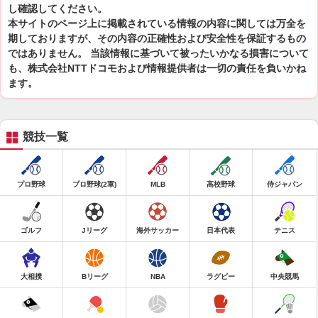
し確認してください。
本サイトのページ上に掲載されている情報の内容に関しては万全を
期しておりますが、その内容の正確性および安全性を保証するもの
ではありません。 当該情報に基づいて被ったいかなる損害について
も、株式会社NTTドコモおよび情報提供者は一切の責任を負いかね
ます。
競技一覧
プロ野球
プロ野球(2軍)
MLB
高校野球
侍ジャパン
ゴルフ
Jリーグ
海外サッカー
日本代表
テニス
大相撲
Bリーグ
NBA
ラグビー
中央競馬