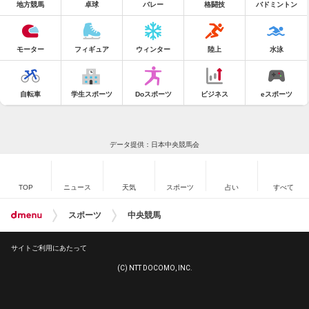
地方競馬
卓球
バレー
格闘技
バドミントン
モーター
フィギュア
ウィンター
陸上
水泳
自転車
学生スポーツ
Doスポーツ
ビジネス
eスポーツ
データ提供：日本中央競馬会
TOP
ニュース
天気
スポーツ
占い
すべて
スポーツ
中央競馬
サイトご利用にあたって
(C) NTT DOCOMO, INC.