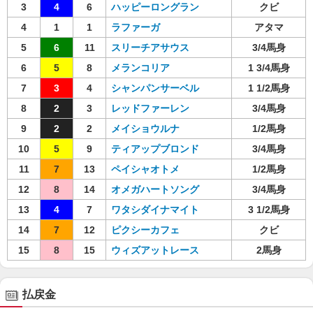
3
4
6
ハッピーロングラン
クビ
4
1
1
ラファーガ
アタマ
5
6
11
スリーチアサウス
3/4馬身
6
5
8
メランコリア
1 3/4馬身
7
3
4
シャンパンサーベル
1 1/2馬身
8
2
3
レッドファーレン
3/4馬身
9
2
2
メイショウルナ
1/2馬身
10
5
9
ティアップブロンド
3/4馬身
11
7
13
ペイシャオトメ
1/2馬身
12
8
14
オメガハートソング
3/4馬身
13
4
7
ワタシダイナマイト
3 1/2馬身
14
7
12
ピクシーカフェ
クビ
15
8
15
ウィズアットレース
2馬身
払戻金