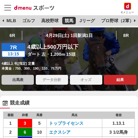
dメニュー
球
MLB
ゴルフ
高校野球
競馬
Jリーグ
プロ野球（2軍）
6R
4月29日(土) 1回新潟1日
8R
4歳以上500万円以下
7R
13:15
ダート 左・1,200m 15頭
4歳以上 牝[指定] 定量
本賞金：750、300、190、110、75万円
出馬表
データ分析
オッズ
結果
競走成績
着順
枠番
馬番
馬名
着差
1
3
5
トップライセンス
1.13.1
2
6
10
エクスシア
3 1/2馬身