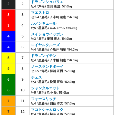
ドラゴンシュバリエ
2
2
牡4 / 芦毛 / 岩田 康誠 / 57.0kg
マエストロ
3
3
セン4 / 鹿毛 / ☆小崎 綾也 / 56.0kg
ルノンキュール
3
4
牝5 / 黒鹿毛 / C.ルメール / 55.0kg
メイショウイッポン
4
5
牡3 / 鹿毛 / 藤岡 康太 / 54.0kg
ロイヤルクルーズ
4
6
牝4 / 黒鹿毛 / ☆坂井 瑠星 / 54.0kg
ドラゴンイモン
5
7
牡4 / 黒鹿毛 / ☆木幡 初也 / 56.0kg
ノースランドボーイ
5
8
セン5 / 青毛 / 勝浦 正樹 / 57.0kg
チェス
6
9
牝3 / 黒鹿毛 / 松岡 正海 / 52.0kg
シャンタルエット
6
10
牝5 / 鹿毛 / 浜中 俊 / 55.0kg
フォースリッチ
7
11
牡4 / 黒鹿毛 / 四位 洋文 / 57.0kg
マコトシャムロック
7
12
牡4 / 青鹿毛 / 蛯名 正義 / 57.0kg