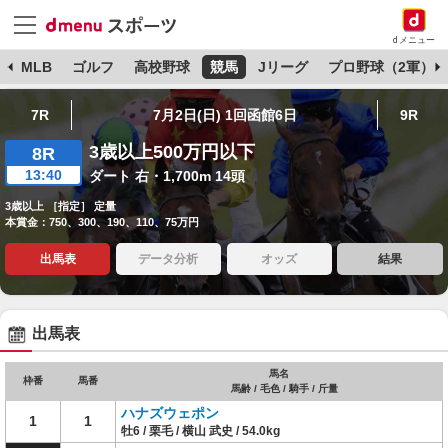
dメニュー
球
MLB
ゴルフ
高校野球
競馬
Jリーグ
プロ野球（2軍）
7R
7月2日(日) 1回函館6日
9R
3歳以上500万円以下
8R
13:40
ダート 右・1,700m 14頭
3歳以上 ［指定］ 定量
本賞金：750、300、190、110、75万円
出馬表
データ分析
オッズ
結果
出馬表
馬名
枠番
馬番
馬齢 / 毛色 / 騎手 / 斤量
ハナズウェポン
1
1
牡6 / 栗毛 / 横山 武史 / 54.0kg