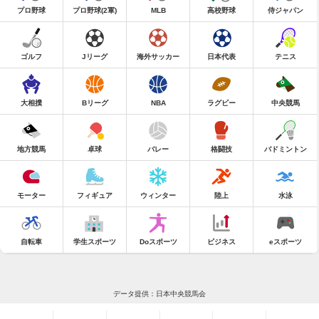
プロ野球
プロ野球(2軍)
MLB
高校野球
侍ジャパン
ゴルフ
Jリーグ
海外サッカー
日本代表
テニス
大相撲
Bリーグ
NBA
ラグビー
中央競馬
地方競馬
卓球
バレー
格闘技
バドミントン
モーター
フィギュア
ウィンター
陸上
水泳
自転車
学生スポーツ
Doスポーツ
ビジネス
eスポーツ
データ提供：日本中央競馬会