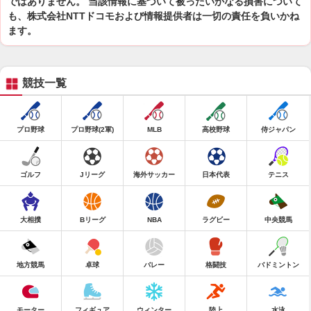
ではありません。 当該情報に基づいて被ったいかなる損害について
も、株式会社NTTドコモおよび情報提供者は一切の責任を負いかね
ます。
競技一覧
プロ野球
プロ野球(2軍)
MLB
高校野球
侍ジャパン
ゴルフ
Jリーグ
海外サッカー
日本代表
テニス
大相撲
Bリーグ
NBA
ラグビー
中央競馬
地方競馬
卓球
バレー
格闘技
バドミントン
モーター
フィギュア
ウィンター
陸上
水泳