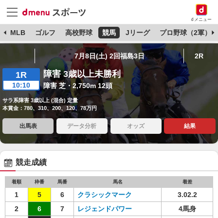
dメニュー
球
MLB
ゴルフ
高校野球
競馬
Jリーグ
プロ野球（2軍）
7月8日(土) 2回福島3日
2R
障害 3歳以上未勝利
1R
10:10
障害 芝・2,750m 12頭
サラ系障害 3歳以上 (混合) 定量
本賞金：780、310、200、120、78万円
出馬表
データ分析
オッズ
結果
競走成績
着順
枠番
馬番
馬名
着差
1
5
6
クラシックマーク
3.02.2
2
6
7
レジェンドパワー
4馬身