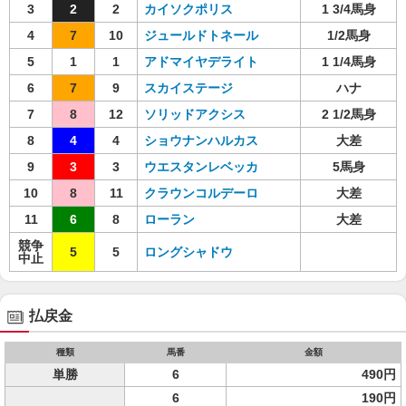
3
2
2
カイソクポリス
1 3/4馬身
4
7
10
ジュールドトネール
1/2馬身
5
1
1
アドマイヤデライト
1 1/4馬身
6
7
9
スカイステージ
ハナ
7
8
12
ソリッドアクシス
2 1/2馬身
8
4
4
ショウナンハルカス
大差
9
3
3
ウエスタンレベッカ
5馬身
10
8
11
クラウンコルデーロ
大差
11
6
8
ローラン
大差
競争
5
5
ロングシャドウ
中止
払戻金
種類
馬番
金額
単勝
6
490円
6
190円