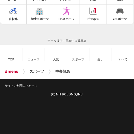
自転車
学生スポーツ
Doスポーツ
ビジネス
eスポーツ
データ提供：日本中央競馬会
TOP
ニュース
天気
スポーツ
占い
すべて
スポーツ
中央競馬
サイトご利用にあたって
(C) NTT DOCOMO, INC.