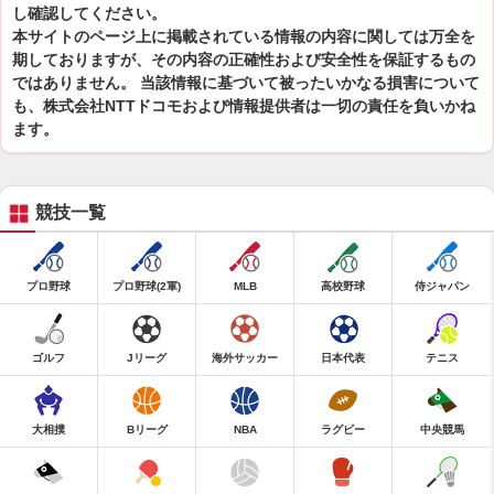
し確認してください。
本サイトのページ上に掲載されている情報の内容に関しては万全を
期しておりますが、その内容の正確性および安全性を保証するもの
ではありません。 当該情報に基づいて被ったいかなる損害について
も、株式会社NTTドコモおよび情報提供者は一切の責任を負いかね
ます。
競技一覧
プロ野球
プロ野球(2軍)
MLB
高校野球
侍ジャパン
ゴルフ
Jリーグ
海外サッカー
日本代表
テニス
大相撲
Bリーグ
NBA
ラグビー
中央競馬