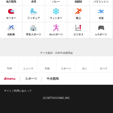
地方競馬
卓球
バレー
格闘技
バドミントン
モーター
フィギュア
ウィンター
陸上
水泳
自転車
学生スポーツ
Doスポーツ
ビジネス
eスポーツ
データ提供：日本中央競馬会
TOP
ニュース
天気
スポーツ
占い
すべて
スポーツ
中央競馬
サイトご利用にあたって
(C) NTT DOCOMO, INC.