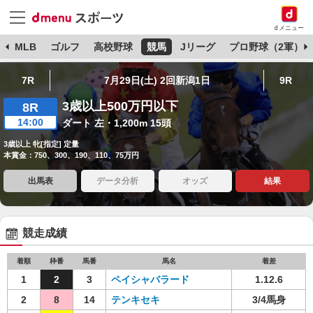
dメニュー
球
MLB
ゴルフ
高校野球
競馬
Jリーグ
プロ野球（2軍）
7R
7月29日(土) 2回新潟1日
9R
3歳以上500万円以下
8R
14:00
ダート 左・1,200m 15頭
3歳以上 牝[指定] 定量
本賞金：750、300、190、110、75万円
出馬表
データ分析
オッズ
結果
競走成績
着順
枠番
馬番
馬名
着差
1
2
3
ペイシャバラード
1.12.6
2
8
14
テンキセキ
3/4馬身