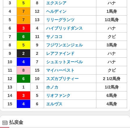
3
5
8
エクスシア
ハナ
4
7
12
ヘルディン
1馬身
5
7
13
リリーグランツ
1/2馬身
6
3
4
ハイブリッドダンス
ハナ
7
6
11
サノココ
クビ
8
5
9
フジワンエンジェル
3馬身
9
2
2
レアファインド
ハナ
10
4
7
シュエットヌーベル
ハナ
11
8
15
マイハーベスト
クビ
12
6
10
スズカプリティー
2 1/2馬身
13
1
1
ホノカ
1/2馬身
14
3
5
リオファンク
6馬身
15
4
6
エルヴス
4馬身
払戻金