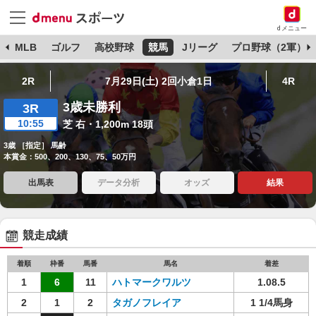
dメニュー
球
MLB
ゴルフ
高校野球
競馬
Jリーグ
プロ野球（2軍）
2R
7月29日(土) 2回小倉1日
4R
3歳未勝利
3R
10:55
芝 右・1,200m 18頭
3歳 ［指定］ 馬齢
本賞金：500、200、130、75、50万円
出馬表
データ分析
オッズ
結果
競走成績
着順
枠番
馬番
馬名
着差
1
6
11
ハトマークワルツ
1.08.5
2
1
2
タガノフレイア
1 1/4馬身