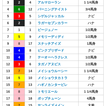
3
2
4
アルマローラン
1 1/4馬身
4
6
12
バーニングテイスト
3/4馬身
5
3
5
シゲルジャッカル
クビ
6
2
3
ラガーセブンカラー
ハナ
7
1
1
ビージュノー
1/2馬身
7
5
9
メモリーディディ
1/2馬身
9
8
17
スナッチアイズ
1馬身
10
4
8
ピンクブリザード
クビ
11
4
7
テーオーヘラクレス
1/2馬身
12
3
6
タガノアヌビス
1/2馬身
13
7
14
メイショウルーシー
1 1/4馬身
14
5
10
メイショウタカトラ
クビ
15
7
13
ハギノカンタービレ
ハナ
16
8
16
トモリエール
1 1/4馬身
17
8
18
ポップチューン
4馬身
18
7
15
サンライズメイン
大差