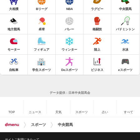
大相撲
Bリーグ
NBA
ラグビー
中央競馬
地方競馬
卓球
バレー
格闘技
バドミントン
モーター
フィギュア
ウィンター
陸上
水泳
自転車
学生スポーツ
Doスポーツ
ビジネス
eスポーツ
データ提供：日本中央競馬会
TOP
ニュース
天気
スポーツ
占い
すべて
スポーツ
中央競馬
サイトご利用にあたって