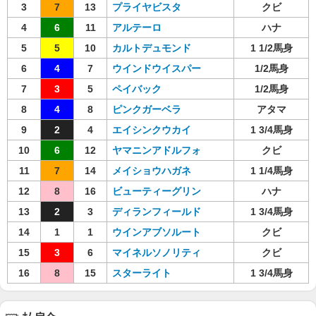
3
7
13
プライヤビスタ
クビ
4
6
11
アルテーロ
ハナ
5
5
10
カルトデュモンド
1 1/2馬身
6
4
7
ウインドウイスパー
1/2馬身
7
3
5
ペイバック
1/2馬身
8
4
8
ピンクガーベラ
アタマ
9
2
4
エイシンクウカイ
1 3/4馬身
10
6
12
ヤマニンアドルフォ
クビ
11
7
14
メイショウハガネ
1 1/4馬身
12
8
16
ビューティーグリン
ハナ
13
2
3
ディランフィールド
1 3/4馬身
14
1
1
ウインアブソルート
クビ
15
3
6
マイネルソノリティ
クビ
16
8
15
スターライト
1 3/4馬身