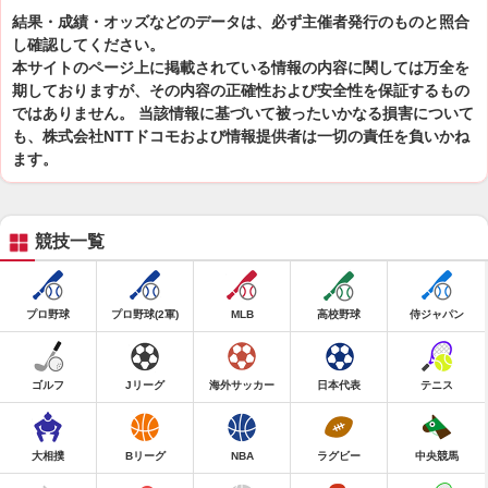
結果・成績・オッズなどのデータは、必ず主催者発行のものと照合
し確認してください。
本サイトのページ上に掲載されている情報の内容に関しては万全を
期しておりますが、その内容の正確性および安全性を保証するもの
ではありません。 当該情報に基づいて被ったいかなる損害について
も、株式会社NTTドコモおよび情報提供者は一切の責任を負いかね
ます。
競技一覧
プロ野球
プロ野球(2軍)
MLB
高校野球
侍ジャパン
ゴルフ
Jリーグ
海外サッカー
日本代表
テニス
大相撲
Bリーグ
NBA
ラグビー
中央競馬