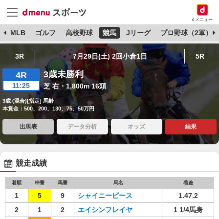
dメニュー
球
MLB
ゴルフ
高校野球
競馬
Jリーグ
プロ野球（2軍）
3R
7月29日(土) 2回小倉1日
5R
3歳未勝利
4R
11:25
芝 右・1,800m 16頭
3歳 (混合)[指定] 馬齢
本賞金：500、200、130、75、50万円
出馬表
データ分析
オッズ
結果
競走成績
着順
枠番
馬番
馬名
着差
1
5
9
シャイニーピース
1.47.2
2
1
2
エイシンフレイヤ
1 1/4馬身