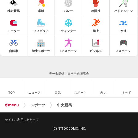
地方競馬
卓球
バレー
格闘技
バドミントン
モーター
フィギュア
ウィンター
陸上
水泳
自転車
学生スポーツ
Doスポーツ
ビジネス
eスポーツ
データ提供：日本中央競馬会
TOP
ニュース
天気
スポーツ
占い
すべて
スポーツ
中央競馬
サイトご利用にあたって
(C) NTT DOCOMO, INC.