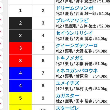
牝2 / 芦毛 / 野中 悠太郎 / 51.0k
ドリームジャンボ
1
2
牝2 / 鹿毛 / 西田 雄一郎 / 54.0k
ブルベアワラビ
2
3
牝2 / 黒鹿毛 / △伴 啓太 / 52.0k
セイウンリリシイ
2
4
牝2 / 鹿毛 / 内田 博幸 / 54.0kg
クイーンズテソーロ
3
5
牝2 / 栗毛 / 大野 拓弥 / 54.0kg
トキノメガミ
3
6
牝2 / 栗毛 / 木幡 育也 / 51.0kg
ミネコガンバロウネ
4
7
牝2 / 栗毛 / 菅原 隆一 / 54.0kg
ユメイチズ
4
8
牡2 / 栗毛 / 津村 明秀 / 54.0kg
カガスター
5
9
牡2 / 鹿毛 / 田中 勝春 / 54.0kg
スタービレ