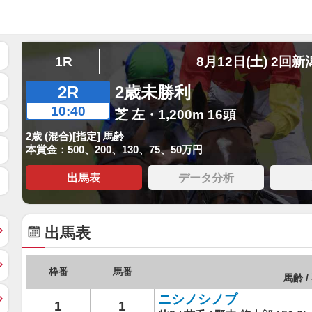
1R
8月12日(土) 2回新
2R
2歳未勝利
10:40
芝 左・1,200m 16頭
2歳 (混合)[指定] 馬齢
本賞金：500、200、130、75、50万円
出馬表
データ分析
出馬表
枠番
馬番
馬齢 /
ニシノシノブ
1
1