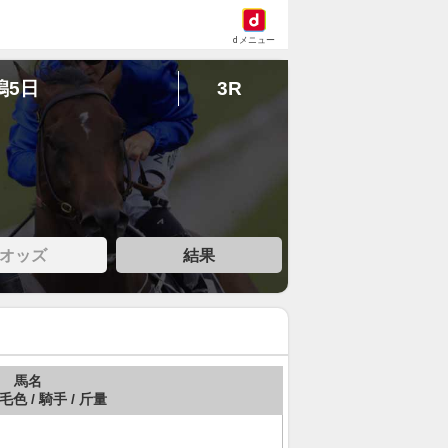
dメニュー
潟5日
3R
オッズ
結果
馬名
 毛色 / 騎手 / 斤量