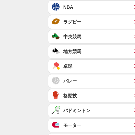
NBA
ラグビー
中央競馬
地方競馬
卓球
バレー
格闘技
バドミントン
モーター