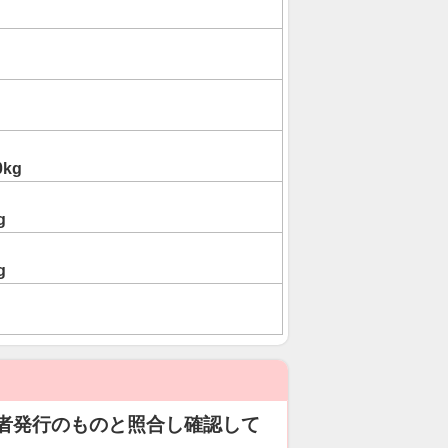
0kg
g
g
者発行のものと照合し確認して