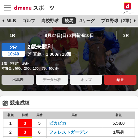
dメニュー
球
MLB
ゴルフ
高校野球
競馬
Jリーグ
プロ野球（2軍）
1R
8月27日(日) 2回新潟10日
3R
2歳未勝利
2R
10:40
芝 直線・1,000m 18頭
2歳 ［指定］ 馬齢
本賞金：500、200、130、75、50万円
出馬表
データ分析
オッズ
結果
競走成績
着順
枠番
馬番
馬名
着差
1
3
5
ピカピカ
5.58.0
2
3
6
フォレストガーデン
1馬身