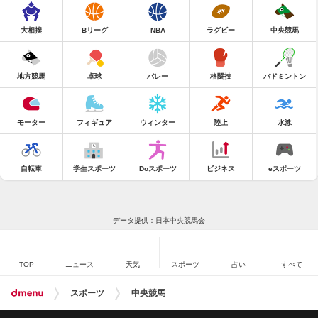
大相撲
Bリーグ
NBA
ラグビー
中央競馬
地方競馬
卓球
バレー
格闘技
バドミントン
モーター
フィギュア
ウィンター
陸上
水泳
自転車
学生スポーツ
Doスポーツ
ビジネス
eスポーツ
データ提供：日本中央競馬会
TOP
ニュース
天気
スポーツ
占い
すべて
スポーツ
中央競馬