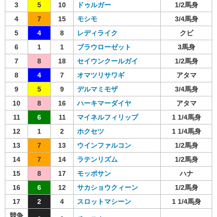
3
5
10
ドゥルガー
1/2馬身
4
7
15
モシモ
3/4馬身
5
4
8
レディライク
クビ
6
1
1
ブラウローゼット
3馬身
7
8
18
セイウンクールガイ
1/2馬身
8
4
7
オマツリサワギ
アタマ
9
5
9
デルマミモザ
3/4馬身
10
8
16
ハーキマーダイヤ
アタマ
11
6
11
マイネルフィリップ
1 1/4馬身
12
1
2
ホクセツ
1 1/4馬身
13
7
13
ウインファルコン
1/2馬身
14
7
14
ラテンリズム
1/2馬身
15
8
17
モッポサン
ハナ
16
6
12
サカショウクィーン
1/2馬身
17
2
4
スロットマシーン
1 1/4馬身
競争