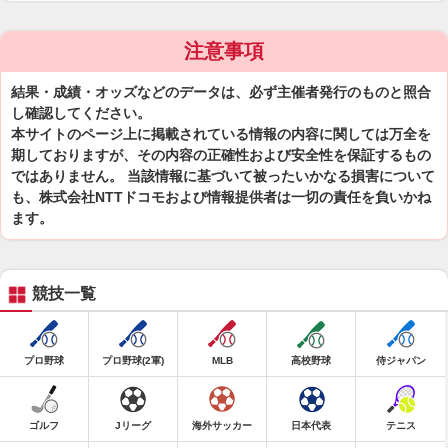
注意事項
結果・成績・オッズなどのデータは、必ず主催者発行のものと照合
し確認してください。
本サイトのページ上に掲載されている情報の内容に関しては万全を
期しておりますが、その内容の正確性および安全性を保証するもの
ではありません。 当該情報に基づいて被ったいかなる損害について
も、株式会社NTTドコモおよび情報提供者は一切の責任を負いかね
ます。
競技一覧
プロ野球
プロ野球(2軍)
MLB
高校野球
侍ジャパン
ゴルフ
Jリーグ
海外サッカー
日本代表
テニス