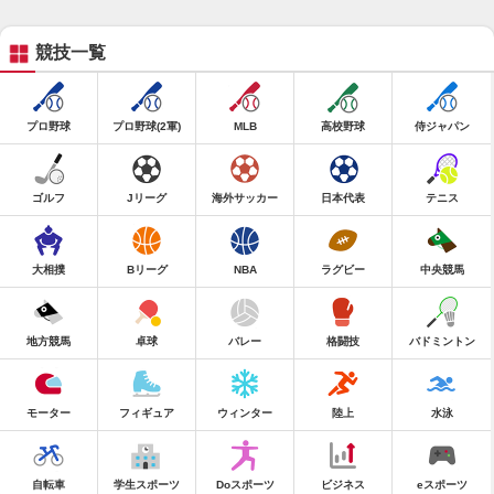
競技一覧
プロ野球
プロ野球(2軍)
MLB
高校野球
侍ジャパン
ゴルフ
Jリーグ
海外サッカー
日本代表
テニス
大相撲
Bリーグ
NBA
ラグビー
中央競馬
地方競馬
卓球
バレー
格闘技
バドミントン
モーター
フィギュア
ウィンター
陸上
水泳
自転車
学生スポーツ
Doスポーツ
ビジネス
eスポーツ