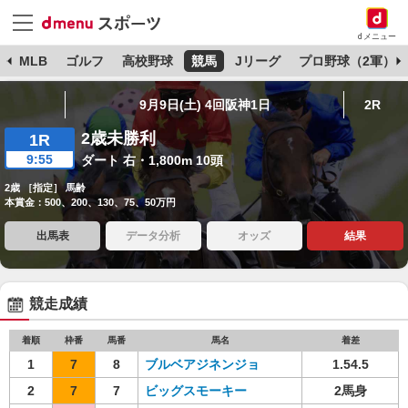
dメニュー
球
MLB
ゴルフ
高校野球
競馬
Jリーグ
プロ野球（2軍）
9月9日(土) 4回阪神1日
2R
2歳未勝利
1R
9:55
ダート 右・1,800m 10頭
2歳 ［指定］ 馬齢
本賞金：500、200、130、75、50万円
出馬表
データ分析
オッズ
結果
競走成績
着順
枠番
馬番
馬名
着差
1
7
8
ブルベアジネンジョ
1.54.5
2
7
7
ビッグスモーキー
2馬身