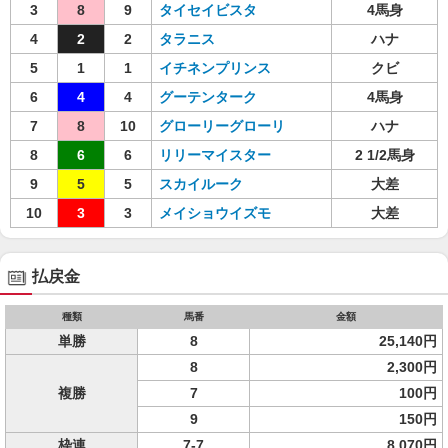
3
8
9
タイセイビスタ
4馬身
4
2
2
タラニス
ハナ
5
1
1
イチネンプリンス
クビ
6
4
4
グーテンターク
4馬身
7
8
10
グローリーグローリ
ハナ
8
6
6
リリーマイスター
2 1/2馬身
9
5
5
スカイルーク
大差
10
3
3
メイショウイズモ
大差
払戻金
種類
馬番
金額
単勝
8
25,140円
8
2,300円
複勝
7
100円
9
150円
枠連
7-7
8,070円