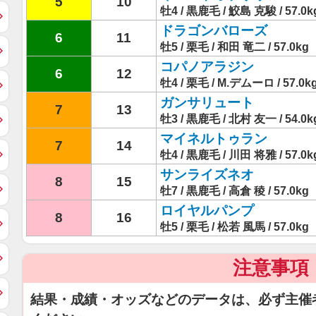
5
10
牡4 / 黒鹿毛 / 鮫島 克駿 / 57.0k
ドラゴンバローズ
6
11
牡5 / 栗毛 / 和田 竜二 / 57.0kg
コパノアラジン
6
12
牡4 / 栗毛 / M.デムーロ / 57.0k
ガンサリュート
7
13
牡3 / 黒鹿毛 / 北村 友一 / 54.0k
マイネルトゥラン
7
14
牡4 / 黒鹿毛 / 川田 将雅 / 57.0k
サンライズネオ
8
15
牡7 / 黒鹿毛 / 高倉 稜 / 57.0kg
ロイヤルパンプ
8
16
牡5 / 栗毛 / 松若 風馬 / 57.0kg
注意事項
結果・成績・オッズなどのデータは、必ず主催