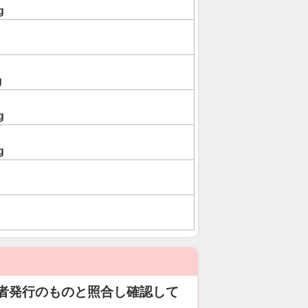
g
g
g
g
者発行のものと照合し確認して