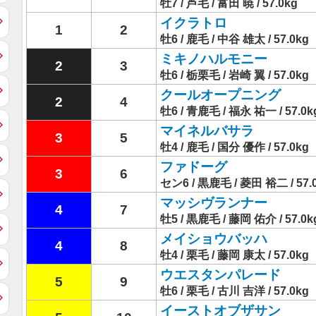
牡7 / 芦毛 / 富田 暁 / 57.0kg
イクラトロ
1
2
牡6 / 鹿毛 / 中谷 雄太 / 57.0kg
ミキノハルモニー
2
3
牡6 / 栃栗毛 / 岩崎 翼 / 57.0kg
クールオープニング
2
4
牡6 / 青鹿毛 / 福永 祐一 / 57.0k
マイネルバサラ
3
5
牡4 / 鹿毛 / 国分 優作 / 57.0kg
ファドーグ
3
6
セン6 / 黒鹿毛 / 菱田 裕二 / 57.
マッシヴランナー
4
7
牡5 / 黒鹿毛 / 藤岡 佑介 / 57.0k
メイショウバッハ
4
8
牡4 / 栗毛 / 藤岡 康太 / 57.0kg
ウエスタンパレード
5
9
牡6 / 栗毛 / 古川 吉洋 / 57.0kg
イーストオブザサン