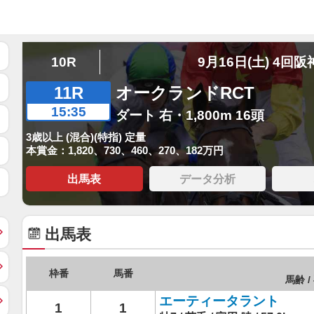
10R
9月16日(土) 4回阪
11R
オークランドRCT
15:35
ダート 右・1,800m 16頭
3歳以上 (混合)(特指) 定量
本賞金：1,820、730、460、270、182万円
出馬表
データ分析
出馬表
枠番
馬番
馬齢 /
エーティータラント
1
1