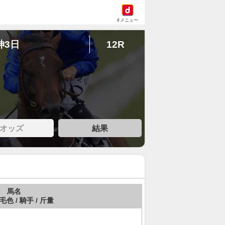
dメニュー
神3日
12R
オッズ
結果
馬名
 毛色 / 騎手 / 斤量