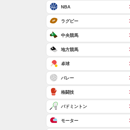
NBA
ラグビー
中央競馬
地方競馬
卓球
バレー
格闘技
バドミントン
モーター