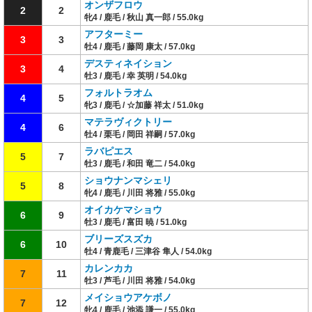
オンザフロウ
2
2
牝4 / 鹿毛 / 秋山 真一郎 / 55.0kg
アフターミー
3
3
牡4 / 鹿毛 / 藤岡 康太 / 57.0kg
デスティネイション
3
4
牡3 / 鹿毛 / 幸 英明 / 54.0kg
フォルトラオム
4
5
牝3 / 鹿毛 / ☆加藤 祥太 / 51.0kg
マテラヴィクトリー
4
6
牡4 / 栗毛 / 岡田 祥嗣 / 57.0kg
ラバピエス
5
7
牡3 / 鹿毛 / 和田 竜二 / 54.0kg
ショウナンマシェリ
5
8
牝4 / 鹿毛 / 川田 将雅 / 55.0kg
オイカケマショウ
6
9
牡3 / 鹿毛 / 富田 暁 / 51.0kg
ブリーズスズカ
6
10
牡4 / 青鹿毛 / 三津谷 隼人 / 54.0kg
カレンカカ
7
11
牡3 / 芦毛 / 川田 将雅 / 54.0kg
メイショウアケボノ
7
12
牝4 / 鹿毛 / 池添 謙一 / 55.0kg