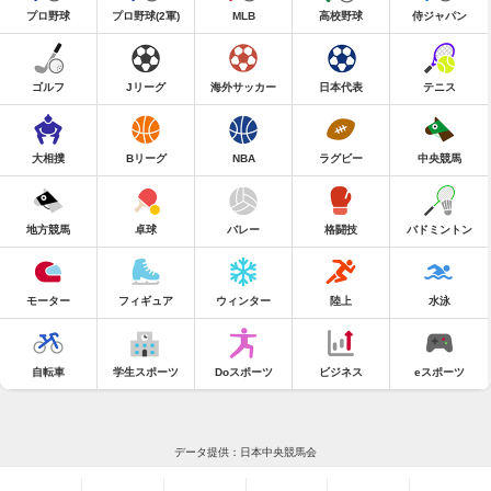
プロ野球
プロ野球(2軍)
MLB
高校野球
侍ジャパン
ゴルフ
Jリーグ
海外サッカー
日本代表
テニス
大相撲
Bリーグ
NBA
ラグビー
中央競馬
地方競馬
卓球
バレー
格闘技
バドミントン
モーター
フィギュア
ウィンター
陸上
水泳
自転車
学生スポーツ
Doスポーツ
ビジネス
eスポーツ
データ提供：日本中央競馬会