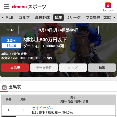
dメニュー
球
MLB
ゴルフ
高校野球
競馬
Jリーグ
プロ野球（2軍）
11R
9月18日(月) 4回阪神5日
3歳以上500万円以下
12R
16:10
ダート 右・1,800m 14頭
3歳以上 (混合) 定量
本賞金：750、300、190、110、75万円
出馬表
データ分析
オッズ
結果
出馬表
馬名
枠番
馬番
馬齢 / 毛色 / 騎手 / 斤量
セイイーグル
1
1
牡3 / 鹿毛 / 福永 祐一 / 54.0kg