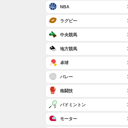
NBA
ラグビー
中央競馬
地方競馬
卓球
バレー
格闘技
バドミントン
モーター