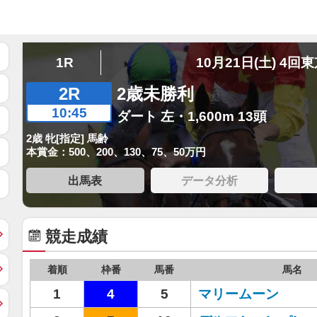
1R
10月21日(土) 4回
2R
2歳未勝利
10:45
ダート 左・1,600m 13頭
2歳 牝[指定] 馬齢
本賞金：500、200、130、75、50万円
出馬表
データ分析
競走成績
着順
枠番
馬番
馬名
1
4
5
マリームーン