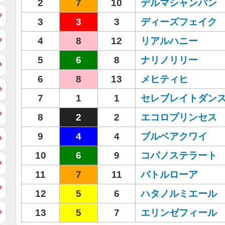
2
7
10
デルマシャンパン
3
3
3
ディーズフェイク
4
8
12
リアルハニー
5
6
8
ナリノリリー
6
8
13
メヒティヒ
7
1
1
セレブレイトダン
8
2
2
エコロプリンセス
9
4
4
ブルベアクワイ
10
6
9
コパノステラート
11
7
11
バトルローア
12
5
6
ハタノルミエール
13
5
7
エリンゼフィール