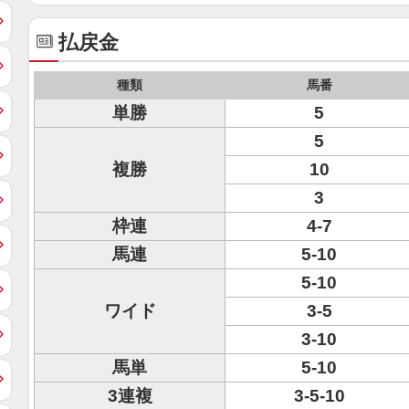
払戻金
種類
馬番
単勝
5
5
複勝
10
3
枠連
4-7
馬連
5-10
5-10
ワイド
3-5
3-10
馬単
5-10
3連複
3-5-10