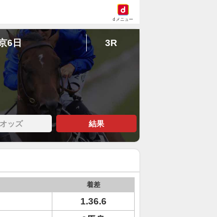
dメニュー
東京6日
3R
オッズ
結果
着差
1.36.6