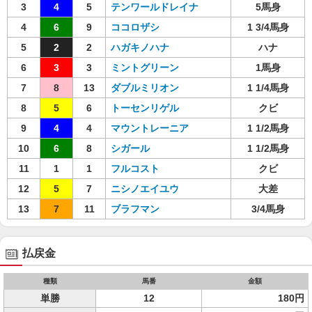
3
4
5
テンワールドレイナ
5馬身
4
6
9
ココロザシ
1 3/4馬身
5
2
2
ハガキノハナ
ハナ
6
3
3
ミントグリーン
1馬身
7
8
13
ダブルミリオン
1 1/4馬身
8
5
6
トーセンリゲル
クビ
9
4
4
マウントレーニア
1 1/2馬身
10
6
8
シガール
1 1/2馬身
11
1
1
フルコスト
クビ
12
5
7
ニシノエイユウ
大差
13
7
11
ブラフマン
3/4馬身
払戻金
種類
馬番
金額
単勝
12
180円