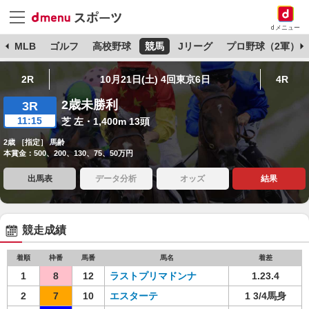
dメニュー
球
MLB
ゴルフ
高校野球
競馬
Jリーグ
プロ野球（2軍）
2R
10月21日(土) 4回東京6日
4R
2歳未勝利
3R
11:15
芝 左・1,400m 13頭
2歳 ［指定］ 馬齢
本賞金：500、200、130、75、50万円
出馬表
データ分析
オッズ
結果
競走成績
着順
枠番
馬番
馬名
着差
1
8
12
ラストプリマドンナ
1.23.4
2
7
10
エスターテ
1 3/4馬身