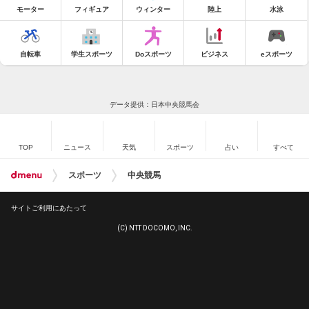
モーター
フィギュア
ウィンター
陸上
水泳
自転車
学生スポーツ
Doスポーツ
ビジネス
eスポーツ
データ提供：日本中央競馬会
TOP
ニュース
天気
スポーツ
占い
すべて
スポーツ
中央競馬
サイトご利用にあたって
(C) NTT DOCOMO, INC.