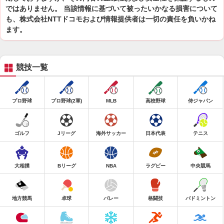
ではありません。 当該情報に基づいて被ったいかなる損害について
も、株式会社NTTドコモおよび情報提供者は一切の責任を負いかね
ます。
競技一覧
プロ野球
プロ野球(2軍)
MLB
高校野球
侍ジャパン
ゴルフ
Jリーグ
海外サッカー
日本代表
テニス
大相撲
Bリーグ
NBA
ラグビー
中央競馬
地方競馬
卓球
バレー
格闘技
バドミントン