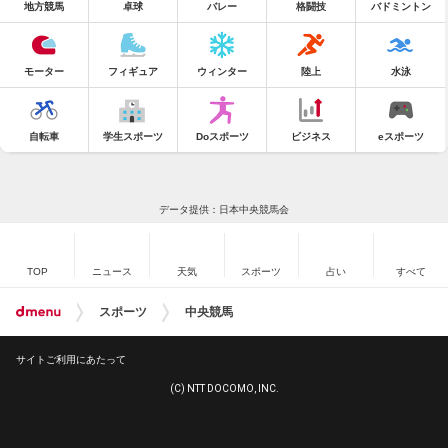
地方競馬
卓球
バレー
格闘技
バドミントン
モーター
フィギュア
ウィンター
陸上
水泳
自転車
学生スポーツ
Doスポーツ
ビジネス
eスポーツ
データ提供：日本中央競馬会
TOP
ニュース
天気
スポーツ
占い
すべて
スポーツ
中央競馬
サイトご利用にあたって
(C) NTT DOCOMO, INC.