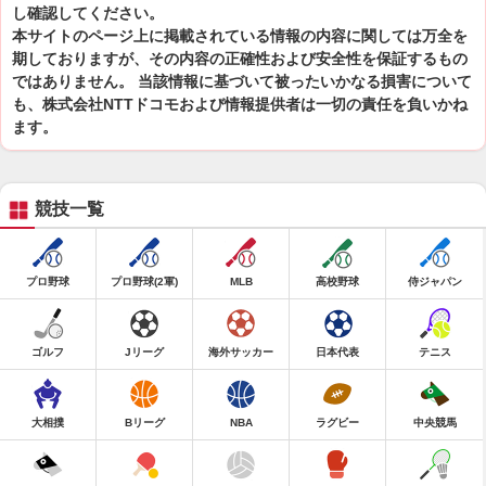
し確認してください。
本サイトのページ上に掲載されている情報の内容に関しては万全を
期しておりますが、その内容の正確性および安全性を保証するもの
ではありません。 当該情報に基づいて被ったいかなる損害について
も、株式会社NTTドコモおよび情報提供者は一切の責任を負いかね
ます。
競技一覧
プロ野球
プロ野球(2軍)
MLB
高校野球
侍ジャパン
ゴルフ
Jリーグ
海外サッカー
日本代表
テニス
大相撲
Bリーグ
NBA
ラグビー
中央競馬