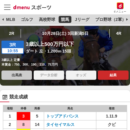
dメニュー
球
MLB
ゴルフ
高校野球
競馬
Jリーグ
プロ野球（2軍）
2R
10月28日(土) 3回新潟5日
4R
3歳以上500万円以下
3R
10:55
ダート 左・1,200m 15頭
3歳以上 定量
本賞金：750、300、190、110、75万円
出馬表
データ分析
オッズ
結果
競走成績
着順
枠番
馬番
馬名
着差
1
3
5
トップアドバンス
1.11.9
2
8
14
タイセイマルス
クビ