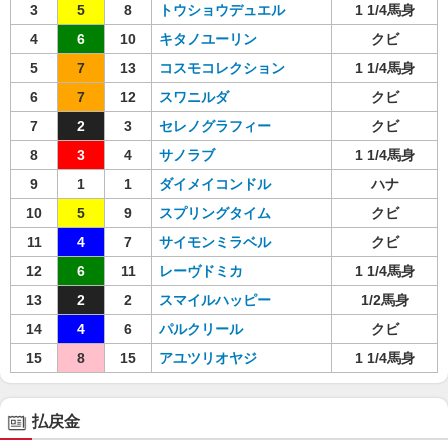
3
5
8
トウショウデュエル
1 1/4馬身
4
6
10
キタノユーリン
クビ
5
7
13
コスモコレクション
1 1/4馬身
6
7
12
スワニルダ
クビ
7
2
3
セレノグラフィー
クビ
8
3
4
サノラブ
1 1/4馬身
9
1
1
ダイメイコンドル
ハナ
10
5
9
スプリングタイム
クビ
11
4
7
サイモンミラベル
クビ
12
6
11
レーヴドミカ
1 1/4馬身
13
2
2
スマイルハッピー
1/2馬身
14
4
6
パルクリール
クビ
15
8
15
アユツリオヤジ
1 1/4馬身
払戻金