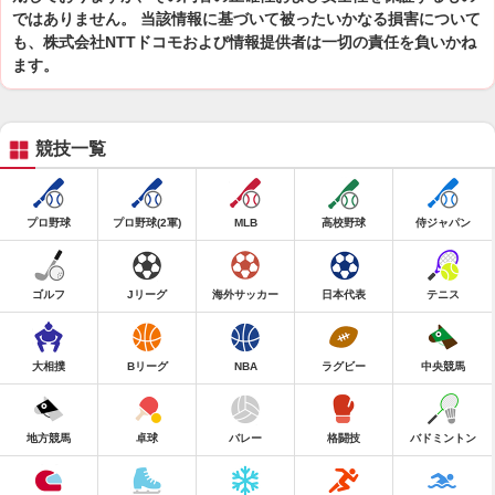
ではありません。 当該情報に基づいて被ったいかなる損害について
も、株式会社NTTドコモおよび情報提供者は一切の責任を負いかね
ます。
競技一覧
プロ野球
プロ野球(2軍)
MLB
高校野球
侍ジャパン
ゴルフ
Jリーグ
海外サッカー
日本代表
テニス
大相撲
Bリーグ
NBA
ラグビー
中央競馬
地方競馬
卓球
バレー
格闘技
バドミントン