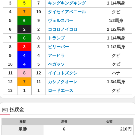
3
5
7
キングキングキング
1 1/4馬身
4
7
10
タイセイアベニール
クビ
5
6
9
ヴェルスパー
1/2馬身
6
2
2
ココロノイコロ
2 1/2馬身
7
6
8
トランプ
1 1/4馬身
8
3
3
ビリーバー
1 1/2馬身
9
4
4
アーヒラ
クビ
10
4
5
ペガッソ
クビ
11
8
12
イイコトズクシ
ハナ
12
7
11
カシノクオーレ
1 3/4馬身
13
1
1
ロードエース
クビ
払戻金
種類
馬番
金額
単勝
6
210円