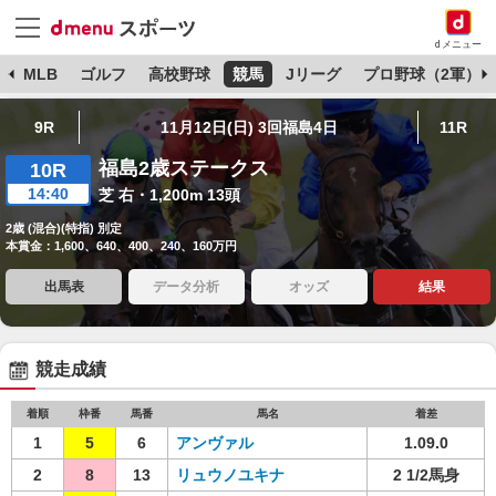
dメニュー
球
MLB
ゴルフ
高校野球
競馬
Jリーグ
プロ野球（2軍）
9R
11月12日(日) 3回福島4日
11R
福島2歳ステークス
10R
14:40
芝 右・1,200m 13頭
2歳 (混合)(特指) 別定
本賞金：1,600、640、400、240、160万円
出馬表
データ分析
オッズ
結果
競走成績
着順
枠番
馬番
馬名
着差
1
5
6
アンヴァル
1.09.0
2
8
13
リュウノユキナ
2 1/2馬身