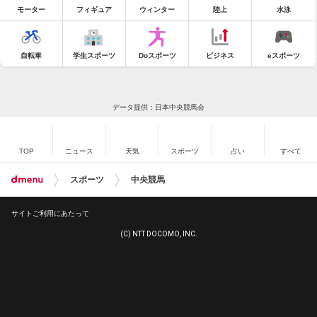
モーター
フィギュア
ウィンター
陸上
水泳
自転車
学生スポーツ
Doスポーツ
ビジネス
eスポーツ
データ提供：日本中央競馬会
TOP
ニュース
天気
スポーツ
占い
すべて
スポーツ
中央競馬
サイトご利用にあたって
(C) NTT DOCOMO, INC.