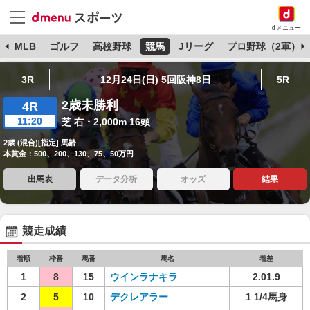
dメニュー
球
MLB
ゴルフ
高校野球
競馬
Jリーグ
プロ野球（2軍）
3R
12月24日(日) 5回阪神8日
5R
2歳未勝利
4R
11:20
芝 右・2,000m 16頭
2歳 (混合)[指定] 馬齢
本賞金：500、200、130、75、50万円
出馬表
データ分析
オッズ
結果
競走成績
着順
枠番
馬番
馬名
着差
1
8
15
ウインラナキラ
2.01.9
2
5
10
デクレアラー
1 1/4馬身