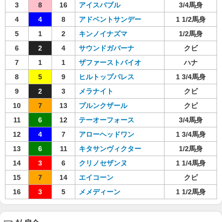
3
8
16
アイスバブル
3/4馬身
4
4
8
アドベントサンデー
1 1/2馬身
5
1
2
キンノイナズマ
1/2馬身
6
2
4
サウンドガバーナ
クビ
7
1
1
ザファーストバイオ
ハナ
8
5
9
ヒルトップパレス
1 3/4馬身
9
2
3
メラナイト
クビ
10
7
13
プルンクザール
クビ
11
6
12
テーオーフォース
3/4馬身
12
4
7
アローヘッドワン
1 3/4馬身
13
6
11
キタサンヴィクター
1/2馬身
14
3
6
クリノセザンヌ
1 1/4馬身
15
7
14
エイコーン
クビ
16
3
5
メメディーン
1 1/2馬身