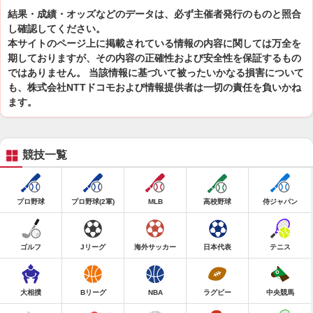
結果・成績・オッズなどのデータは、必ず主催者発行のものと照合
し確認してください。
本サイトのページ上に掲載されている情報の内容に関しては万全を
期しておりますが、その内容の正確性および安全性を保証するもの
ではありません。 当該情報に基づいて被ったいかなる損害について
も、株式会社NTTドコモおよび情報提供者は一切の責任を負いかね
ます。
競技一覧
プロ野球
プロ野球(2軍)
MLB
高校野球
侍ジャパン
ゴルフ
Jリーグ
海外サッカー
日本代表
テニス
大相撲
Bリーグ
NBA
ラグビー
中央競馬