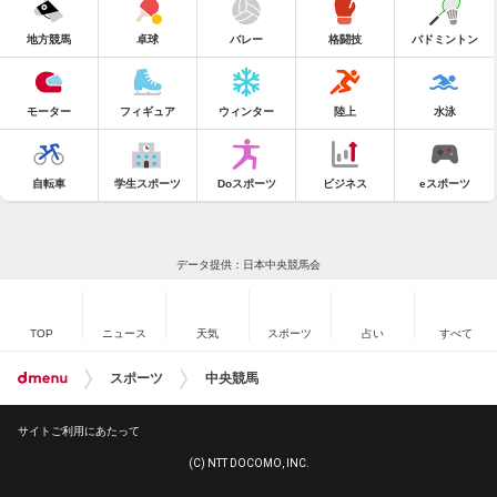
地方競馬
卓球
バレー
格闘技
バドミントン
モーター
フィギュア
ウィンター
陸上
水泳
自転車
学生スポーツ
Doスポーツ
ビジネス
eスポーツ
データ提供：日本中央競馬会
TOP
ニュース
天気
スポーツ
占い
すべて
スポーツ
中央競馬
サイトご利用にあたって
(C) NTT DOCOMO, INC.