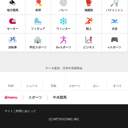
地方競馬
卓球
バレー
格闘技
バドミントン
モーター
フィギュア
ウィンター
陸上
水泳
自転車
学生スポーツ
Doスポーツ
ビジネス
eスポーツ
データ提供：日本中央競馬会
TOP
ニュース
天気
スポーツ
占い
すべて
スポーツ
中央競馬
サイトご利用にあたって
(C) NTT DOCOMO, INC.