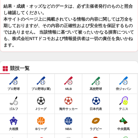
結果・成績・オッズなどのデータは、必ず主催者発行のものと照合
し確認してください。
本サイトのページ上に掲載されている情報の内容に関しては万全を
期しておりますが、その内容の正確性および安全性を保証するもの
ではありません。 当該情報に基づいて被ったいかなる損害について
も、株式会社NTTドコモおよび情報提供者は一切の責任を負いかね
ます。
競技一覧
プロ野球
プロ野球(2軍)
MLB
高校野球
侍ジャパン
ゴルフ
Jリーグ
海外サッカー
日本代表
テニス
大相撲
Bリーグ
NBA
ラグビー
中央競馬