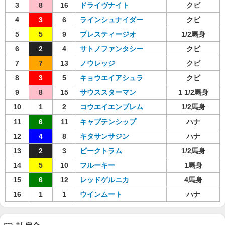
3
8
16
ドライヴナイト
クビ
4
3
6
ラインシュナイダー
クビ
5
5
9
プレスティージオ
1/2馬身
6
2
4
サトノファンタシー
クビ
7
7
13
ノウレッジ
クビ
8
3
5
キョウエイアシュラ
クビ
9
8
15
サウススターマン
1 1/2馬身
10
1
2
コウエイエンブレム
1/2馬身
11
6
11
キャプテンシップ
ハナ
12
4
8
キタサンサジン
ハナ
13
2
3
ピークトラム
1/2馬身
14
5
10
フルーキー
1馬身
15
6
12
レッドゲルニカ
4馬身
16
1
1
ウインムート
ハナ