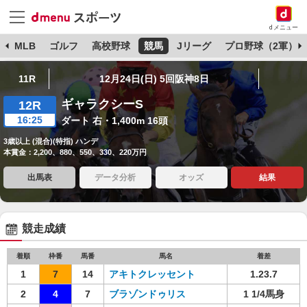
dメニュー
球
MLB
ゴルフ
高校野球
競馬
Jリーグ
プロ野球（2軍）
11R
12月24日(日) 5回阪神8日
ギャラクシーS
12R
16:25
ダート 右・1,400m 16頭
3歳以上 (混合)(特指) ハンデ
本賞金：2,200、880、550、330、220万円
出馬表
データ分析
オッズ
結果
競走成績
着順
枠番
馬番
馬名
着差
1
7
14
アキトクレッセント
1.23.7
2
4
7
ブラゾンドゥリス
1 1/4馬身