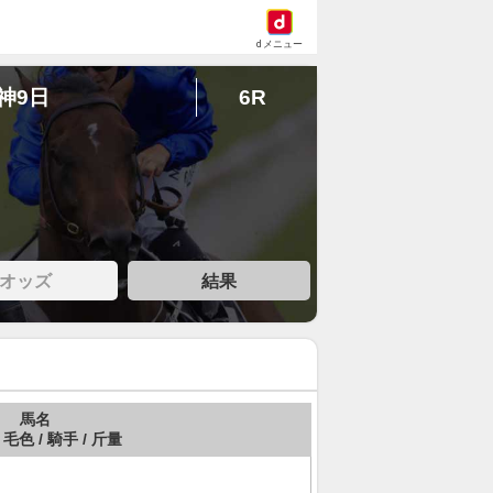
dメニュー
阪神9日
6R
オッズ
結果
馬名
 毛色 / 騎手 / 斤量