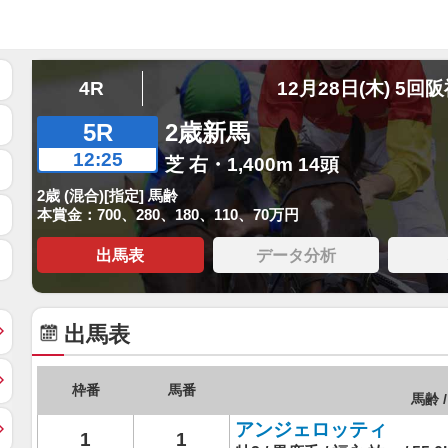
4R
12月28日(木) 5回
5R
2歳新馬
12:25
芝 右・1,400m 14頭
2歳 (混合)[指定] 馬齢
本賞金：700、280、180、110、70万円
出馬表
データ分析
出馬表
枠番
馬番
馬齢 /
アンジェロッティ
1
1