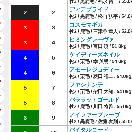
牡2 / 黒鹿毛 / 福永 祐一 / 55.0
ディアブライド
2
2
牝2 / 黒鹿毛 / 松山 弘平 / 54.0
コスモマギカ
3
3
牡2 / 鹿毛 / 三津谷 隼人 / 52.0
ヒミングレーヴァ
3
4
牝2 / 鹿毛 / 富田 暁 / 51.0kg
ケイディーズネイル
4
5
牝2 / 栗毛 / 幸 英明 / 54.0kg
アモーレジョディー
4
6
牝2 / 栗毛 / 菱田 裕二 / 54.0kg
ファシナンテ
5
7
牝2 / 栗毛 / 柴田 大知 / 54.0kg
バララットゴールド
5
8
牡2 / 鹿毛 / 川田 将雅 / 55.0kg
アイファーブレーヴ
6
9
牡2 / 黒鹿毛 / 佐藤 友則 / 55.0
バイタルコード