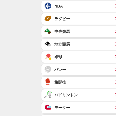
NBA
ラグビー
中央競馬
地方競馬
卓球
バレー
格闘技
バドミントン
モーター