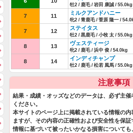
6
10
牡2 / 鹿毛 / 岩田 康誠 / 55.0kg
ミルクアンドハニー
7
11
牝2 / 青鹿毛 / 菅原 隆一 / 54.0
ステイタス
7
12
牡2 / 黒鹿毛 / 小牧 太 / 55.0kg
ヴェスティージ
8
13
牝2 / 鹿毛 / 浜中 俊 / 54.0kg
インディチャンプ
8
14
牡2 / 鹿毛 / 松若 風馬 / 55.0kg
注意事項
結果・成績・オッズなどのデータは、必ず主催
ください。
本サイトのページ上に掲載されている情報の内
ますが、その内容の正確性および安全性を保証
情報に基づいて被ったいかなる損害についても