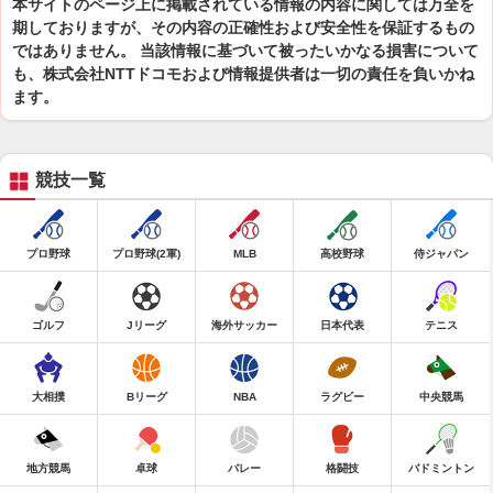
本サイトのページ上に掲載されている情報の内容に関しては万全を
期しておりますが、その内容の正確性および安全性を保証するもの
ではありません。 当該情報に基づいて被ったいかなる損害について
も、株式会社NTTドコモおよび情報提供者は一切の責任を負いかね
ます。
競技一覧
プロ野球
プロ野球(2軍)
MLB
高校野球
侍ジャパン
ゴルフ
Jリーグ
海外サッカー
日本代表
テニス
大相撲
Bリーグ
NBA
ラグビー
中央競馬
地方競馬
卓球
バレー
格闘技
バドミントン