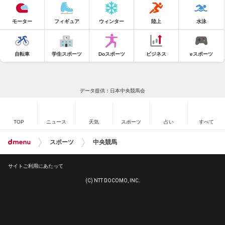
モーター
フィギュア
ウィンター
陸上
水泳
自転車
学生スポーツ
Doスポーツ
ビジネス
eスポーツ
データ提供：日本中央競馬会
TOP
ニュース
天気
スポーツ
占い
すべて
スポーツ
中央競馬
サイトご利用にあたって
(C) NTT DOCOMO, INC.