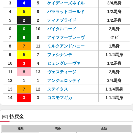
3
4
5
ケイディーズネイル
3/4馬身
4
5
8
バララットゴールド
1/2馬身
5
2
2
ディアブライド
1/2馬身
6
6
10
バイタルコード
2馬身
7
6
9
アイファーブレーヴ
クビ
8
7
11
ミルクアンドハニー
1馬身
9
5
7
ファシナンテ
1 1/4馬身
10
3
4
ヒミングレーヴァ
1/2馬身
11
8
13
ヴェスティージ
2馬身
12
1
1
アンジェロッティ
3/4馬身
13
7
12
ステイタス
1 3/4馬身
14
3
3
コスモマギカ
1 1/4馬身
払戻金
種類
馬番
金額