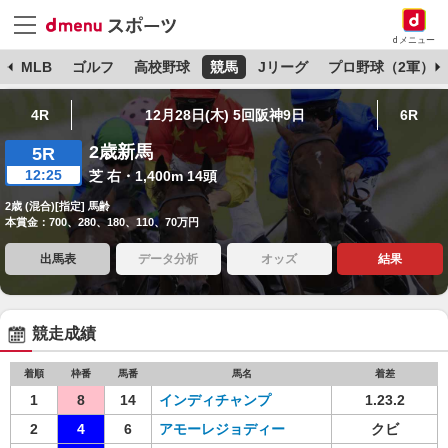
dメニュー
球
MLB
ゴルフ
高校野球
競馬
Jリーグ
プロ野球（2軍）
4R
12月28日(木) 5回阪神9日
6R
2歳新馬
5R
12:25
芝 右・1,400m 14頭
2歳 (混合)[指定] 馬齢
本賞金：700、280、180、110、70万円
出馬表
データ分析
オッズ
結果
競走成績
着順
枠番
馬番
馬名
着差
1
8
14
インディチャンプ
1.23.2
2
4
6
アモーレジョディー
クビ