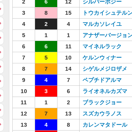
2
6
12
シルバーポジー
3
8
15
トウカイシュテル
4
2
4
マルカソレイユ
5
1
1
アナザーバージョ
6
6
11
マイネルラック
7
5
10
ケルンウィナー
8
7
14
シゲルメジロザメ
9
4
7
ペプチドアルマ
10
3
6
ライオネルカズマ
11
1
2
ブラックジョー
12
7
13
スズカウラノス
13
4
8
カレンマタドール