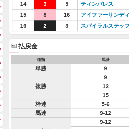
14
3
5
ティンバレス
15
8
16
アイファーサンデ
16
2
3
スパイラルステッ
払戻金
種類
馬番
単勝
9
9
複勝
12
15
枠連
5-6
馬連
9-12
9-12