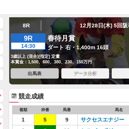
8R
12月28日(木) 5回
9R
春待月賞
14:30
ダート 右・1,400m 16頭
3歳以上 (混合)[指定] 定量
本賞金：1,500、600、380、230、150万円
出馬表
データ分析
競走成績
着順
枠番
馬番
馬名
1
5
9
サクセスエナジー