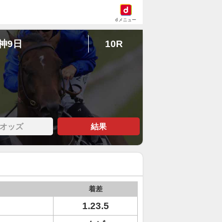
dメニュー
阪神9日
10R
オッズ
結果
着差
1.23.5