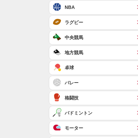
NBA
ラグビー
中央競馬
地方競馬
卓球
バレー
格闘技
バドミントン
モーター