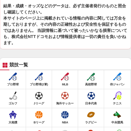
結果・成績・オッズなどのデータは、必ず主催者発行のものと照合
し確認してください。
本サイトのページ上に掲載されている情報の内容に関しては万全を
期しておりますが、その内容の正確性および安全性を保証するもの
ではありません。 当該情報に基づいて被ったいかなる損害について
も、株式会社NTTドコモおよび情報提供者は一切の責任を負いかね
ます。
競技一覧
プロ野球
プロ野球(2軍)
MLB
高校野球
侍ジャパン
ゴルフ
Jリーグ
海外サッカー
日本代表
テニス
大相撲
Bリーグ
NBA
ラグビー
中央競馬