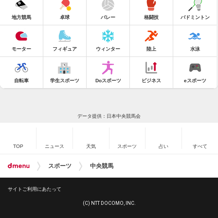
地方競馬
卓球
バレー
格闘技
バドミントン
モーター
フィギュア
ウィンター
陸上
水泳
自転車
学生スポーツ
Doスポーツ
ビジネス
eスポーツ
データ提供：日本中央競馬会
TOP
ニュース
天気
スポーツ
占い
すべて
スポーツ
中央競馬
サイトご利用にあたって
(C) NTT DOCOMO, INC.