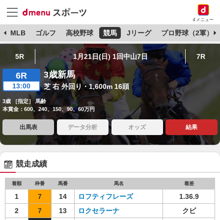
dメニュー
球
MLB
ゴルフ
高校野球
競馬
Jリーグ
プロ野球（2軍）
5R
1月21日(日) 1回中山7日
7R
3歳新馬
6R
13:00
芝 右 外回り・1,600m 16頭
3歳 ［指定］ 馬齢
本賞金：600、240、150、90、60万円
出馬表
データ分析
オッズ
結果
競走成績
着順
枠番
馬番
馬名
着差
1
7
14
ロフティフレーズ
1.36.9
2
7
13
ロクセラーナ
クビ