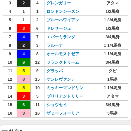
3
2
4
グレンガリー
アタマ
4
1
1
ロンドンシーズン
1/2馬身
5
1
2
ブルーハワイアン
1 3/4馬身
6
3
6
ドレサージュ
1/2馬身
7
4
7
エバーミランダ
3/4馬身
8
2
3
ラルーナ
1 1/4馬身
9
4
8
オールモストゼア
1 1/4馬身
10
6
12
フランクドリーム
3/4馬身
11
5
9
グラッパ
クビ
12
8
15
ケンレヴァンテ
1馬身
13
5
10
ミッキーマンドリン
1 1/4馬身
14
3
5
ブリリアントリリー
アタマ
15
6
11
ショウセイ
3/4馬身
16
8
16
ザミーフォーリア
5馬身