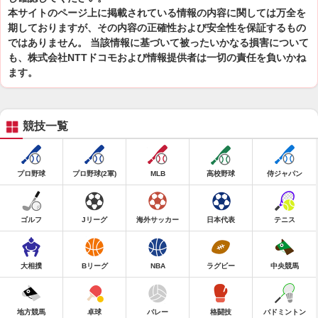
本サイトのページ上に掲載されている情報の内容に関しては万全を
期しておりますが、その内容の正確性および安全性を保証するもの
ではありません。 当該情報に基づいて被ったいかなる損害について
も、株式会社NTTドコモおよび情報提供者は一切の責任を負いかね
ます。
競技一覧
プロ野球
プロ野球(2軍)
MLB
高校野球
侍ジャパン
ゴルフ
Jリーグ
海外サッカー
日本代表
テニス
大相撲
Bリーグ
NBA
ラグビー
中央競馬
地方競馬
卓球
バレー
格闘技
バドミントン