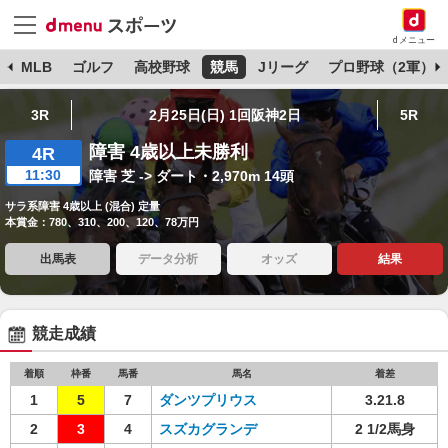
dメニュー
球
MLB
ゴルフ
高校野球
競馬
Jリーグ
プロ野球（2軍）
3R
2月25日(日) 1回阪神2日
5R
障害 4歳以上未勝利
4R
11:30
障害 芝 -> ダート・2,970m 14頭
サラ系障害 4歳以上 (混合) 定量
本賞金：780、310、200、120、78万円
出馬表
データ分析
オッズ
結果
競走成績
着順
枠番
馬番
馬名
着差
1
5
7
ダンツプリウス
3.21.8
2
3
4
スズカグランデ
2 1/2馬身