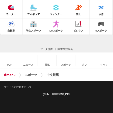
モーター
フィギュア
ウィンター
陸上
水泳
自転車
学生スポーツ
Doスポーツ
ビジネス
eスポーツ
データ提供：日本中央競馬会
TOP
ニュース
天気
スポーツ
占い
すべて
スポーツ
中央競馬
サイトご利用にあたって
(C) NTT DOCOMO, INC.