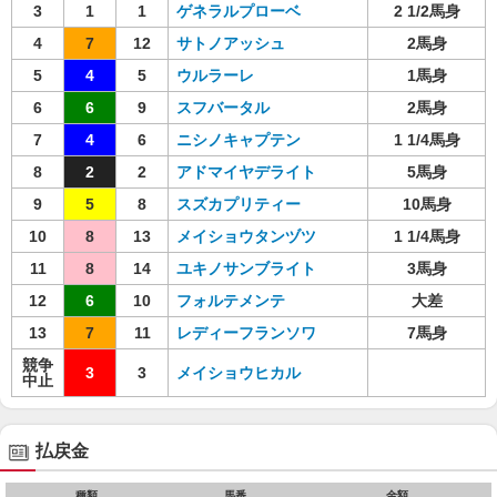
3
1
1
ゲネラルプローベ
2 1/2馬身
4
7
12
サトノアッシュ
2馬身
5
4
5
ウルラーレ
1馬身
6
6
9
スフバータル
2馬身
7
4
6
ニシノキャプテン
1 1/4馬身
8
2
2
アドマイヤデライト
5馬身
9
5
8
スズカプリティー
10馬身
10
8
13
メイショウタンヅツ
1 1/4馬身
11
8
14
ユキノサンブライト
3馬身
12
6
10
フォルテメンテ
大差
13
7
11
レディーフランソワ
7馬身
競争
3
3
メイショウヒカル
中止
払戻金
種類
馬番
金額