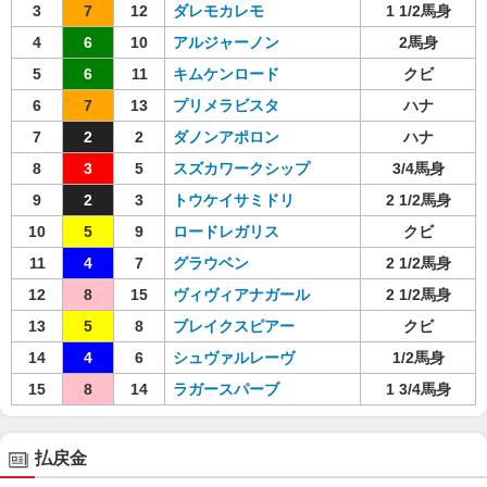
3
7
12
ダレモカレモ
1 1/2馬身
4
6
10
アルジャーノン
2馬身
5
6
11
キムケンロード
クビ
6
7
13
プリメラビスタ
ハナ
7
2
2
ダノンアポロン
ハナ
8
3
5
スズカワークシップ
3/4馬身
9
2
3
トウケイサミドリ
2 1/2馬身
10
5
9
ロードレガリス
クビ
11
4
7
グラウベン
2 1/2馬身
12
8
15
ヴィヴィアナガール
2 1/2馬身
13
5
8
ブレイクスピアー
クビ
14
4
6
シュヴァルレーヴ
1/2馬身
15
8
14
ラガースパーブ
1 3/4馬身
払戻金