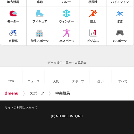
地方競馬
卓球
バレー
格闘技
バドミントン
モーター
フィギュア
ウィンター
陸上
水泳
自転車
学生スポーツ
Doスポーツ
ビジネス
eスポーツ
データ提供：日本中央競馬会
TOP
ニュース
天気
スポーツ
占い
すべて
スポーツ
中央競馬
サイトご利用にあたって
(C) NTT DOCOMO, INC.