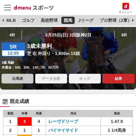
dメニュー
球
MLB
ゴルフ
高校野球
競馬
Jリーグ
プロ野球（2軍）
4R
3月25日(日) 2回阪神2日
6R
3歳未勝利
5R
12:05
芝 右 外回り・1,800m 15頭
3歳 馬齢
本賞金：500、200、130、75、50万円
出馬表
データ分析
オッズ
結果
競走成績
着順
枠番
馬番
馬名
着差
1
3
4
レーヴドリーブ
1.47.9
2
1
1
バイマイサイド
1 1/4馬身