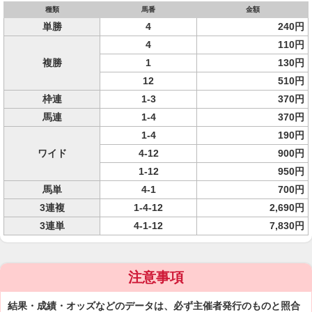
種類
馬番
金額
単勝
4
240円
4
110円
複勝
1
130円
12
510円
枠連
1-3
370円
馬連
1-4
370円
1-4
190円
ワイド
4-12
900円
1-12
950円
馬単
4-1
700円
3連複
1-4-12
2,690円
3連単
4-1-12
7,830円
注意事項
結果・成績・オッズなどのデータは、必ず主催者発行のものと照合