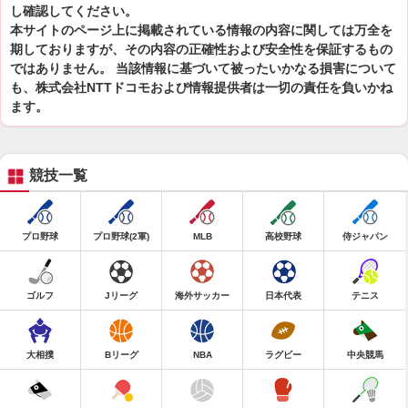
し確認してください。
本サイトのページ上に掲載されている情報の内容に関しては万全を
期しておりますが、その内容の正確性および安全性を保証するもの
ではありません。 当該情報に基づいて被ったいかなる損害について
も、株式会社NTTドコモおよび情報提供者は一切の責任を負いかね
ます。
競技一覧
プロ野球
プロ野球(2軍)
MLB
高校野球
侍ジャパン
ゴルフ
Jリーグ
海外サッカー
日本代表
テニス
大相撲
Bリーグ
NBA
ラグビー
中央競馬