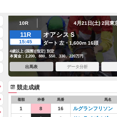
10R
4月21日(土) 2回東
11R
オアシスＳ
15:45
ダート 左・1,600m 16頭
4歳以上 (国際)[指定] 別定
本賞金：2,200、880、550、330、220万円
出馬表
データ分析
競走成績
着順
枠番
馬番
馬名
1
8
16
ルグランフリソン