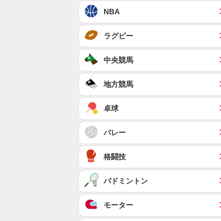
NBA
ラグビー
中央競馬
地方競馬
卓球
バレー
格闘技
バドミントン
モーター