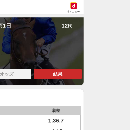
dメニュー
京1日
12R
オッズ
結果
着差
1.36.7