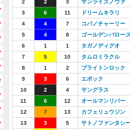
2
2
3
サンライズノヴァ
3
6
11
ドリームキラリ
4
4
7
コパノチャーリー
5
4
8
ゴールデンバロー
6
1
1
タガノディグオ
7
5
10
タムロミラクル
8
1
2
ブライトンロック
9
3
6
エポック
10
2
4
サングラス
11
6
12
オールマンリバー
12
7
13
カフェリュウジン
13
3
5
サトノファンタシ