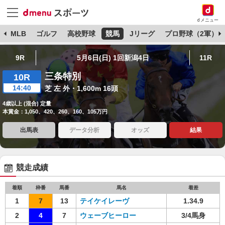
dメニュー
球
MLB
ゴルフ
高校野球
競馬
Jリーグ
プロ野球（2軍）
9R
5月6日(日) 1回新潟4日
11R
三条特別
10R
14:40
芝 左 外・1,600m 16頭
4歳以上 (混合) 定量
本賞金：1,050、420、260、160、105万円
出馬表
データ分析
オッズ
結果
競走成績
着順
枠番
馬番
馬名
着差
1
7
13
テイケイレーヴ
1.34.9
2
4
7
ウェーブヒーロー
3/4馬身