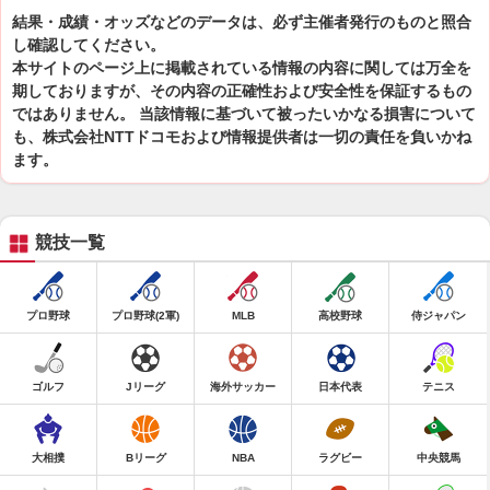
結果・成績・オッズなどのデータは、必ず主催者発行のものと照合
し確認してください。
本サイトのページ上に掲載されている情報の内容に関しては万全を
期しておりますが、その内容の正確性および安全性を保証するもの
ではありません。 当該情報に基づいて被ったいかなる損害について
も、株式会社NTTドコモおよび情報提供者は一切の責任を負いかね
ます。
競技一覧
プロ野球
プロ野球(2軍)
MLB
高校野球
侍ジャパン
ゴルフ
Jリーグ
海外サッカー
日本代表
テニス
大相撲
Bリーグ
NBA
ラグビー
中央競馬