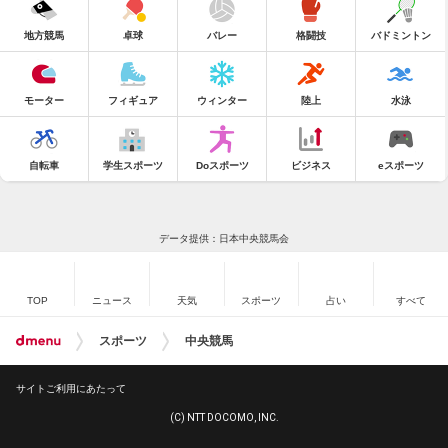
地方競馬
卓球
バレー
格闘技
バドミントン
モーター
フィギュア
ウィンター
陸上
水泳
自転車
学生スポーツ
Doスポーツ
ビジネス
eスポーツ
データ提供：日本中央競馬会
TOP
ニュース
天気
スポーツ
占い
すべて
スポーツ
中央競馬
サイトご利用にあたって
(C) NTT DOCOMO, INC.