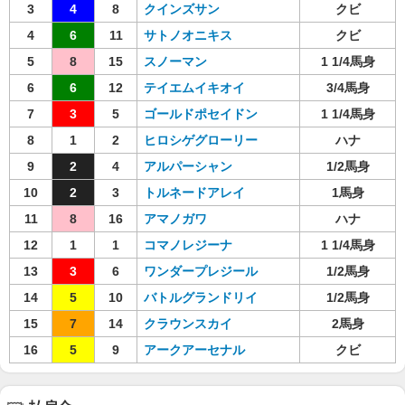
3
4
8
クインズサン
クビ
4
6
11
サトノオニキス
クビ
5
8
15
スノーマン
1 1/4馬身
6
6
12
テイエムイキオイ
3/4馬身
7
3
5
ゴールドポセイドン
1 1/4馬身
8
1
2
ヒロシゲグローリー
ハナ
9
2
4
アルパーシャン
1/2馬身
10
2
3
トルネードアレイ
1馬身
11
8
16
アマノガワ
ハナ
12
1
1
コマノレジーナ
1 1/4馬身
13
3
6
ワンダープレジール
1/2馬身
14
5
10
バトルグランドリイ
1/2馬身
15
7
14
クラウンスカイ
2馬身
16
5
9
アークアーセナル
クビ