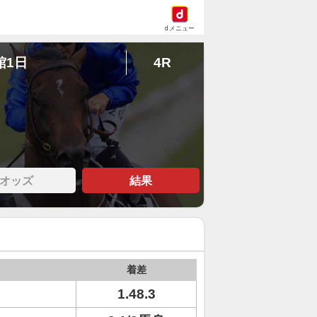
dメニュー
館1日
4R
オッズ
結果
着差
1.48.3