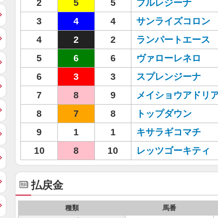
2
5
5
ブルレジーナ
3
4
4
サンライズコロン
4
2
2
ランパートエース
5
6
6
ヴァローレネロ
6
3
3
スプレンジーナ
7
8
9
メイショウアドリ
8
7
8
トップダウン
9
1
1
キサラギコマチ
10
8
10
レッツゴーキティ
払戻金
種類
馬番