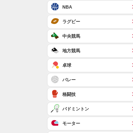
NBA
ラグビー
中央競馬
地方競馬
卓球
バレー
格闘技
バドミントン
モーター