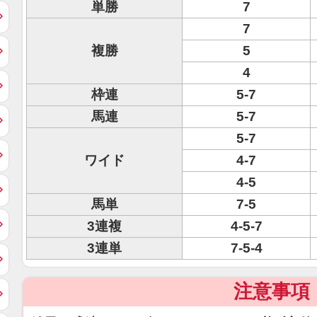
単勝
7
7
複勝
5
4
枠連
5-7
馬連
5-7
5-7
ワイド
4-7
4-5
馬単
7-5
3連複
4-5-7
3連単
7-5-4
注意事項