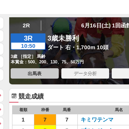
2R
6月16日(土) 1回函
3R
3歳未勝利
10:50
ダート 右・1,700m 10頭
3歳 ［指定］ 馬齢
本賞金：500、200、130、75、50万円
出馬表
データ分析
競走成績
着順
枠番
馬番
馬名
1
7
7
キミワテンマ