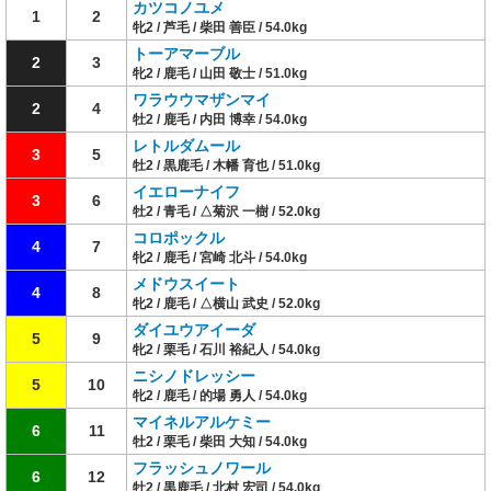
カツコノユメ
1
2
牝2 / 芦毛 / 柴田 善臣 / 54.0kg
トーアマーブル
2
3
牝2 / 鹿毛 / 山田 敬士 / 51.0kg
ワラウウマザンマイ
2
4
牡2 / 鹿毛 / 内田 博幸 / 54.0kg
レトルダムール
3
5
牡2 / 黒鹿毛 / 木幡 育也 / 51.0kg
イエローナイフ
3
6
牡2 / 青毛 / △菊沢 一樹 / 52.0kg
コロポックル
4
7
牝2 / 鹿毛 / 宮崎 北斗 / 54.0kg
メドウスイート
4
8
牝2 / 鹿毛 / △横山 武史 / 52.0kg
ダイユウアイーダ
5
9
牝2 / 栗毛 / 石川 裕紀人 / 54.0kg
ニシノドレッシー
5
10
牝2 / 鹿毛 / 的場 勇人 / 54.0kg
マイネルアルケミー
6
11
牡2 / 栗毛 / 柴田 大知 / 54.0kg
フラッシュノワール
6
12
牡2 / 黒鹿毛 / 北村 宏司 / 54.0kg