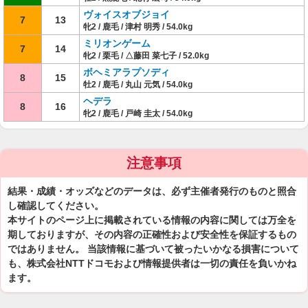
ヴォイスオブジョイ
7
13
牝2 / 鹿毛 / 津村 明秀 / 54.0kg
ミリオンゲーム
7
14
牝2 / 栗毛 / △藤田 菜七子 / 52.0kg
ボヘミアラプソディ
8
15
牡2 / 鹿毛 / 丸山 元気 / 54.0kg
ヘデラ
8
16
牝2 / 鹿毛 / 戸崎 圭太 / 54.0kg
注意事項
結果・成績・オッズなどのデータは、必ず主催者発行のものと照合
し確認してください。
本サイトのページ上に掲載されている情報の内容に関しては万全を
期しておりますが、その内容の正確性および安全性を保証するもの
ではありません。 当該情報に基づいて被ったいかなる損害について
も、株式会社NTTドコモおよび情報提供者は一切の責任を負いかね
ます。