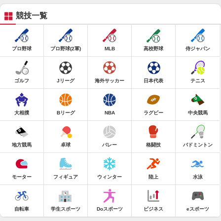
競技一覧
プロ野球
プロ野球(2軍)
MLB
高校野球
侍ジャパン
ゴルフ
Jリーグ
海外サッカー
日本代表
テニス
大相撲
Bリーグ
NBA
ラグビー
中央競馬
地方競馬
卓球
バレー
格闘技
バドミントン
モーター
フィギュア
ウィンター
陸上
水泳
自転車
学生スポーツ
Doスポーツ
ビジネス
eスポーツ