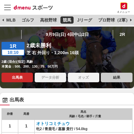
dメニュー
球
MLB
ゴルフ
高校野球
競馬
Jリーグ
プロ野球（2軍）
9月9日(日) 4回中山2日
2R
2歳未勝利
1R
10:10
芝 右 外回り・1,200m 16頭
2歳 (混合)[指定] 馬齢
本賞金：500、200、130、75、50万円
出馬表
データ分析
オッズ
結果
出馬表
馬名
枠番
馬番
馬齢 / 毛色 / 騎手 / 斤量
オトリコミチュウ
1
1
牝2 / 青鹿毛 / 嘉藤 貴行 / 54.0kg