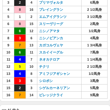
3
2
4
プリマヴォルタ
6馬身
4
8
16
プレイングラン
2 1/2馬身
5
1
2
エムアイグランツ
3 1/2馬身
6
8
15
スリーヴリーグ
2馬身
7
6
12
ニシノアマタ
1/2馬身
8
3
6
ニシノビアンカ
4馬身
9
7
13
カガコルヴェヤ
1 3/4馬身
10
6
11
スカイイーグル
7馬身
11
4
7
ネオカナロア
1 1/4馬身
12
5
10
チクリ
2 1/2馬身
13
4
8
アミフジアギシャン
1/2馬身
14
3
5
シロボシ
3馬身
15
2
3
シゲルカーネリアン
5馬身
16
7
14
ビレッジクライ
9馬身