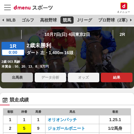
dメニュー
球
MLB
ゴルフ
高校野球
競馬
Jリーグ
プロ野球（2軍）
10月7日(日) 4回東京2日
2R
2歳未勝利
1R
0:00
ダート 左・1,400m 16頭
2歳 003 馬齢
本賞金：50、20、13、8、5万円
出馬表
データ分析
オッズ
結果
競走成績
着順
枠番
馬番
馬名
着差
1
1
1
オリオンパッチ
1.25.1
2
5
9
ジョガールボニート
1/2馬身