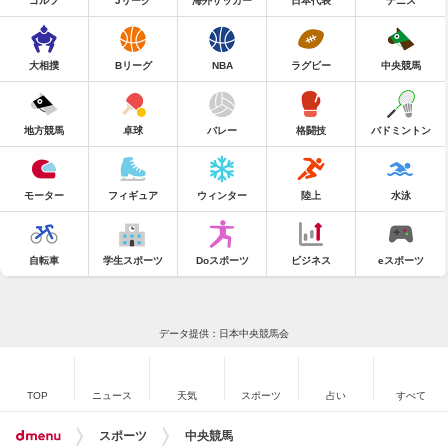
ゴルフ
Jリーグ
海外サッカー
日本代表
テニス
大相撲
Bリーグ
NBA
ラグビー
中央競馬
地方競馬
卓球
バレー
格闘技
バドミントン
モーター
フィギュア
ウィンター
陸上
水泳
自転車
学生スポーツ
Doスポーツ
ビジネス
eスポーツ
データ提供：日本中央競馬会
TOP
ニュース
天気
スポーツ
占い
すべて
スポーツ
中央競馬