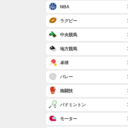
NBA
ラグビー
中央競馬
地方競馬
卓球
バレー
格闘技
バドミントン
モーター