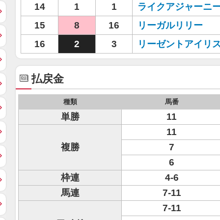
14
1
1
ライクアジャーニ
15
8
16
リーガルリリー
16
2
3
リーゼントアイリ
払戻金
種類
馬番
単勝
11
11
複勝
7
6
枠連
4-6
馬連
7-11
7-11