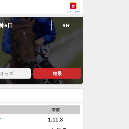
dメニュー
阪神6日
9R
オッズ
結果
着差
マ
1.11.3