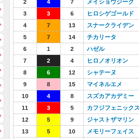
2
4
7
メイショウジーク
3
3
6
ヒロシゲゴールド
4
7
13
スナークライデン
5
7
14
チカリータ
6
1
2
ハゼル
7
2
4
ヒロノオリオン
8
6
12
シャテーヌ
9
8
15
マイネルエメ
10
4
8
スズカアカデミー
11
3
5
カフジフェニック
12
5
9
ジャストザマリン
13
5
10
メモリーフェイス