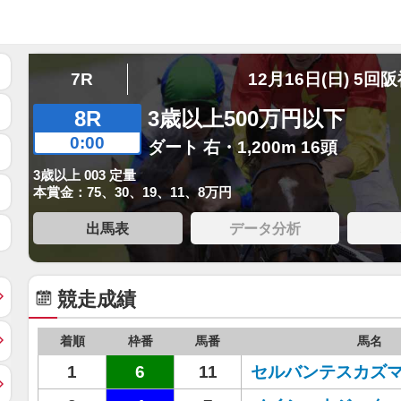
7R
12月16日(日) 5回
8R
3歳以上500万円以下
0:00
ダート 右・1,200m 16頭
3歳以上 003 定量
本賞金：75、30、19、11、8万円
出馬表
データ分析
競走成績
着順
枠番
馬番
馬名
1
6
11
セルバンテスカズ