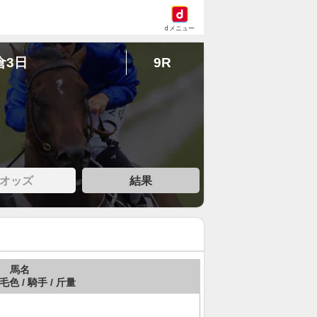
dメニュー
倉3日
9R
オッズ
結果
馬名
 毛色 / 騎手 / 斤量