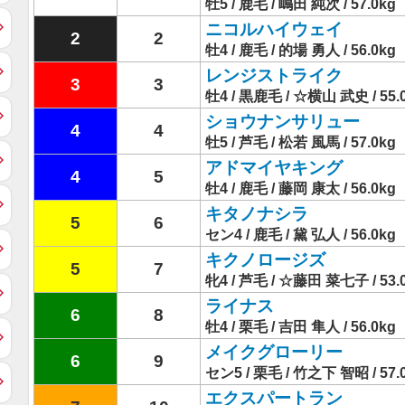
牡5 / 鹿毛 / 嶋田 純次 / 57.0kg
ニコルハイウェイ
2
2
牡4 / 鹿毛 / 的場 勇人 / 56.0kg
レンジストライク
3
3
牡4 / 黒鹿毛 / ☆横山 武史 / 55.
ショウナンサリュー
4
4
牡5 / 芦毛 / 松若 風馬 / 57.0kg
アドマイヤキング
4
5
牡4 / 鹿毛 / 藤岡 康太 / 56.0kg
キタノナシラ
5
6
セン4 / 鹿毛 / 黛 弘人 / 56.0kg
キクノロージズ
5
7
牝4 / 芦毛 / ☆藤田 菜七子 / 53.
ライナス
6
8
牡4 / 栗毛 / 吉田 隼人 / 56.0kg
メイクグローリー
6
9
セン5 / 栗毛 / 竹之下 智昭 / 57.
エクスパートラン