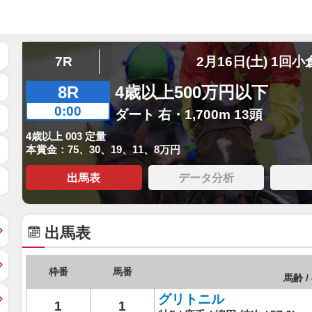
7R
2月16日(土) 1回小
8R
4歳以上500万円以下
0:00
ダート 右・1,700m 13頭
4歳以上 003 定量
本賞金：75、30、19、11、8万円
出馬表
データ分析
出馬表
枠番
馬番
馬齢 /
グリトニル
1
1