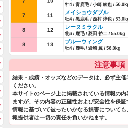
7
10
牡4 / 青鹿毛 / 小崎 綾也 / 56.0k
メイショウダブル
7
11
牡4 / 黒鹿毛 / 西村 淳也 / 53.0k
レーヌミラクル
8
12
牝6 / 鹿毛 / 菱田 裕二 / 55.0kg
ブルーウィング
8
13
牡4 / 鹿毛 / 岩崎 翼 / 56.0kg
注意事項
結果・成績・オッズなどのデータは、必ず主催
ください。
本サイトのページ上に掲載されている情報の内
ますが、その内容の正確性および安全性を保証
情報に基づいて被ったいかなる損害についても
報提供者は一切の責任を負いかねます。