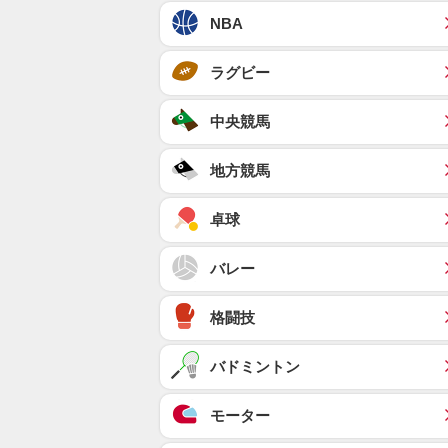
NBA
ラグビー
中央競馬
地方競馬
卓球
バレー
格闘技
バドミントン
モーター