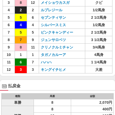
3
8
12
メイショウカスガ
クビ
4
2
2
ルプレジール
1/2馬身
5
5
6
セブンティサン
2 1/2馬身
6
4
4
シルバースミス
1/2馬身
7
5
5
ピンクキャンディー
2 1/2馬身
8
7
9
ジュンサロベツ
3 1/2馬身
9
8
11
クリノクルミチャン
3/4馬身
10
1
1
タガノカルーア
4馬身
11
6
7
ハハハ
1 1/4馬身
12
3
3
キングイチヒメ
大差
払戻金
種類
馬番
金額
単勝
8
2,070円
8
400円