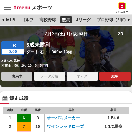
dメニュー
球
MLB
ゴルフ
高校野球
競馬
Jリーグ
プロ野球（2軍）
3月2日(土) 1回阪神3日
2R
3歳未勝利
1R
0:00
ダート 右・1,800m 13頭
3歳 023 馬齢
本賞金：50、20、13、8、5万円
出馬表
データ分析
オッズ
結果
競走成績
着順
枠番
馬番
馬名
着差
1
6
8
オーパスメーカー
1.54.8
2
7
10
ワインレッドローズ
1 1/2馬身