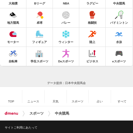
大相撲
Bリーグ
NBA
ラグビー
中央競馬
地方競馬
卓球
バレー
格闘技
バドミントン
モーター
フィギュア
ウィンター
陸上
水泳
自転車
学生スポーツ
Doスポーツ
ビジネス
eスポーツ
データ提供：日本中央競馬会
TOP
ニュース
天気
スポーツ
占い
すべて
スポーツ
中央競馬
サイトご利用にあたって