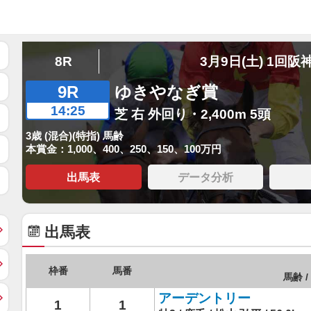
8R
3月9日(土) 1回阪
9R
ゆきやなぎ賞
14:25
芝 右 外回り・2,400m 5頭
3歳 (混合)(特指) 馬齢
本賞金：1,000、400、250、150、100万円
出馬表
データ分析
出馬表
枠番
馬番
馬齢 /
アーデントリー
1
1