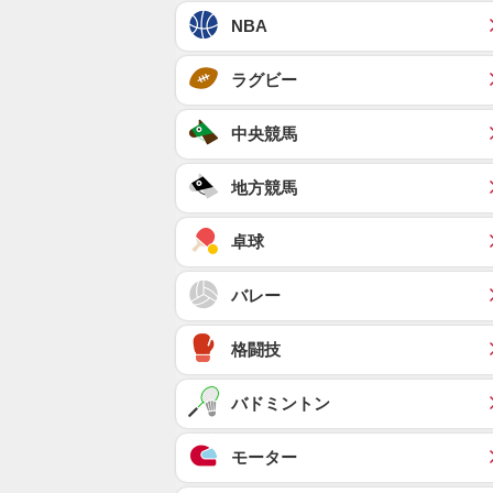
NBA
ラグビー
中央競馬
地方競馬
卓球
バレー
格闘技
バドミントン
モーター