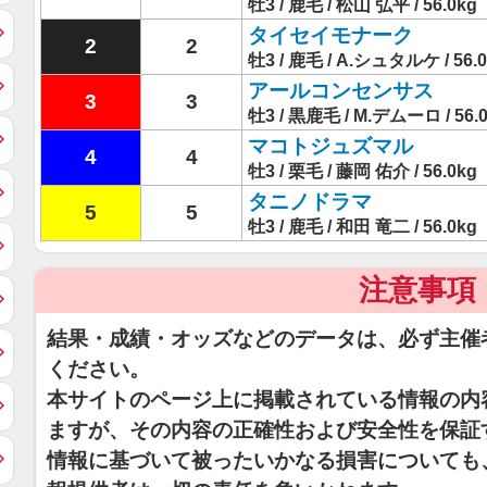
牡3 / 鹿毛 / 松山 弘平 / 56.0kg
タイセイモナーク
2
2
牡3 / 鹿毛 / A.シュタルケ / 56.
アールコンセンサス
3
3
牡3 / 黒鹿毛 / M.デムーロ / 56.
マコトジュズマル
4
4
牡3 / 栗毛 / 藤岡 佑介 / 56.0kg
タニノドラマ
5
5
牡3 / 鹿毛 / 和田 竜二 / 56.0kg
注意事項
結果・成績・オッズなどのデータは、必ず主催
ください。
本サイトのページ上に掲載されている情報の内
ますが、その内容の正確性および安全性を保証
情報に基づいて被ったいかなる損害についても