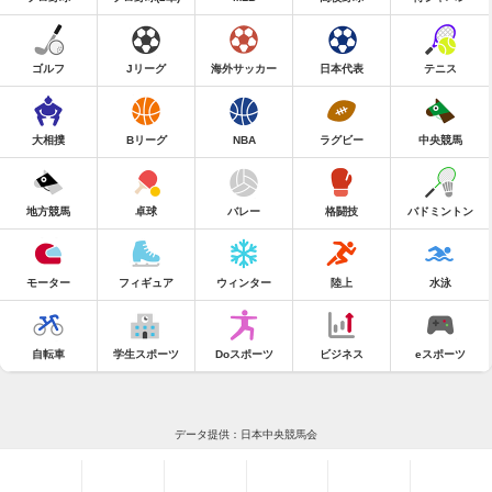
ゴルフ
Jリーグ
海外サッカー
日本代表
テニス
大相撲
Bリーグ
NBA
ラグビー
中央競馬
地方競馬
卓球
バレー
格闘技
バドミントン
モーター
フィギュア
ウィンター
陸上
水泳
自転車
学生スポーツ
Doスポーツ
ビジネス
eスポーツ
データ提供：日本中央競馬会