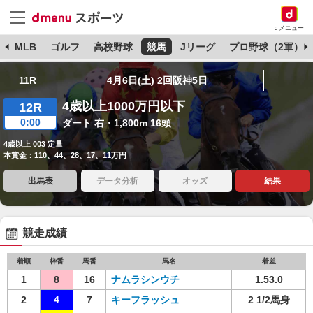
dメニュー
球
MLB
ゴルフ
高校野球
競馬
Jリーグ
プロ野球（2軍）
11R
4月6日(土) 2回阪神5日
4歳以上1000万円以下
12R
0:00
ダート 右・1,800m 16頭
4歳以上 003 定量
本賞金：110、44、28、17、11万円
出馬表
データ分析
オッズ
結果
競走成績
着順
枠番
馬番
馬名
着差
1
8
16
ナムラシンウチ
1.53.0
2
4
7
キーフラッシュ
2 1/2馬身