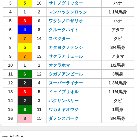
3
5
10
サトノグリッター
ハナ
4
1
2
マンハッタンロック
1 1/4馬身
5
3
6
ワタシノロザリオ
ハナ
6
4
8
クルークハイト
アタマ
7
7
14
スペクター
クビ
8
5
9
カタヨクノテンシ
3/4馬身
9
7
13
サクラアリュール
アタマ
10
1
1
オクラホマ
1/2馬身
11
6
12
タガノアンピール
3馬身
12
2
4
スーパーライナー
1 3/4馬身
13
3
5
イェドプリオル
1 1/4馬身
14
2
3
ハクサンペリー
クビ
15
6
11
ワカミヤオウジ
1馬身
16
8
15
ダノンスパーク
3/4馬身