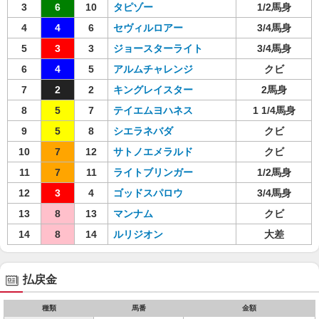
3
6
10
タピゾー
1/2馬身
4
4
6
セヴィルロアー
3/4馬身
5
3
3
ジョースターライト
3/4馬身
6
4
5
アルムチャレンジ
クビ
7
2
2
キングレイスター
2馬身
8
5
7
テイエムヨハネス
1 1/4馬身
9
5
8
シエラネバダ
クビ
10
7
12
サトノエメラルド
クビ
11
7
11
ライトブリンガー
1/2馬身
12
3
4
ゴッドスパロウ
3/4馬身
13
8
13
マンナム
クビ
14
8
14
ルリジオン
大差
払戻金
種類
馬番
金額