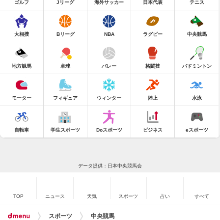
ゴルフ
Jリーグ
海外サッカー
日本代表
テニス
大相撲
Bリーグ
NBA
ラグビー
中央競馬
地方競馬
卓球
バレー
格闘技
バドミントン
モーター
フィギュア
ウィンター
陸上
水泳
自転車
学生スポーツ
Doスポーツ
ビジネス
eスポーツ
データ提供：日本中央競馬会
TOP
ニュース
天気
スポーツ
占い
すべて
スポーツ
中央競馬