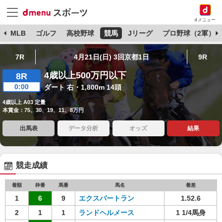
dメニュー
球
MLB
ゴルフ
高校野球
競馬
Jリーグ
プロ野球（2軍）
7R
4月21日(日) 3回京都1日
9R
4歳以上500万円以下
8R
0:00
ダート 右・1,800m 14頭
4歳以上 A03 定量
本賞金：75、30、19、11、8万円
出馬表
データ分析
オッズ
結果
競走成績
着順
枠番
馬番
馬名
着差
1
6
9
エクスパートラン
1.52.6
2
1
1
ランドヘルメース
1 1/4馬身