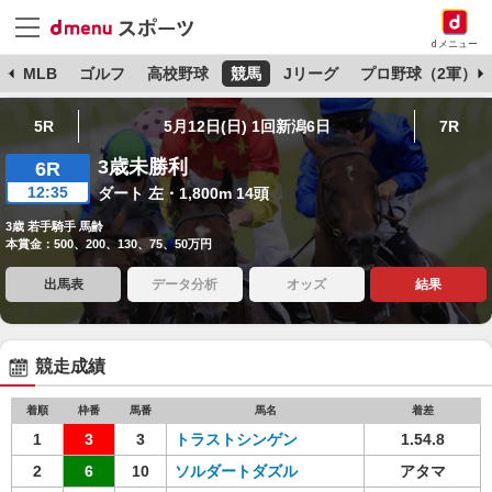
dメニュー
球
MLB
ゴルフ
高校野球
競馬
Jリーグ
プロ野球（2軍）
5R
5月12日(日) 1回新潟6日
7R
3歳未勝利
6R
12:35
ダート 左・1,800m 14頭
3歳 若手騎手 馬齢
本賞金：500、200、130、75、50万円
出馬表
データ分析
オッズ
結果
競走成績
着順
枠番
馬番
馬名
着差
1
3
3
トラストシンゲン
1.54.8
2
6
10
ソルダートダズル
アタマ