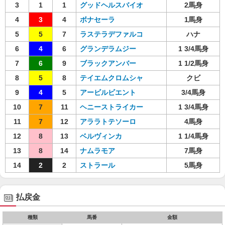
3
1
1
グッドヘルスバイオ
2馬身
4
3
4
ボナセーラ
1馬身
5
5
7
ラステラデファルコ
ハナ
6
4
6
グランデラムジー
1 3/4馬身
7
6
9
ブラックアンバー
1 1/2馬身
8
5
8
テイエムクロムシャ
クビ
9
4
5
アービルビエント
3/4馬身
10
7
11
ヘニーストライカー
1 3/4馬身
11
7
12
アララトテソーロ
4馬身
12
8
13
ベルヴィンカ
1 1/4馬身
13
8
14
ナムラモア
7馬身
14
2
2
ストラール
5馬身
払戻金
種類
馬番
金額