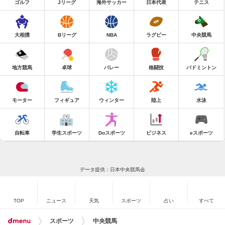
ゴルフ
Jリーグ
海外サッカー
日本代表
テニス
大相撲
Bリーグ
NBA
ラグビー
中央競馬
地方競馬
卓球
バレー
格闘技
バドミントン
モーター
フィギュア
ウィンター
陸上
水泳
自転車
学生スポーツ
Doスポーツ
ビジネス
eスポーツ
データ提供：日本中央競馬会
TOP
ニュース
天気
スポーツ
占い
すべて
スポーツ
中央競馬