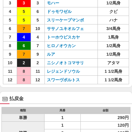
3
3
3
モハー
1/2馬身
4
5
6
ドゥモワゼル
クビ
5
5
5
スリーケープマンボ
ハナ
6
7
10
ササノユキオルフェ
3/4馬身
7
4
4
トーホウビスカヤ
1馬身
8
6
7
ヒロノオウカン
1/2馬身
9
7
9
ルア
1/2馬身
10
2
2
ニシノオトコマサリ
アタマ
11
8
11
レジェンドソウル
1 1/2馬身
12
8
12
スワーヴポルトス
1 1/2馬身
払戻金
種類
馬番
金額
単勝
1
290円
1
120円