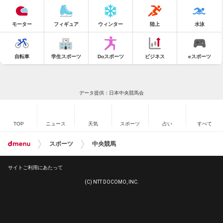
モーター
フィギュア
ウィンター
陸上
水泳
自転車
学生スポーツ
Doスポーツ
ビジネス
eスポーツ
データ提供：日本中央競馬会
TOP
ニュース
天気
スポーツ
占い
すべて
スポーツ
中央競馬
サイトご利用にあたって
(C) NTT DOCOMO, INC.