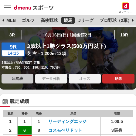
dメニュー
球
MLB
ゴルフ
高校野球
競馬
Jリーグ
プロ野球（2軍）
8R
6月16日(日) 1回函館2日
10R
3歳以上1勝クラス(500万円以下)
9R
14:15
芝 右・1,200m 12頭
3歳以上 (混合)[指定] 定量
本賞金：750、300、190、110、75万円
出馬表
データ分析
オッズ
結果
競走成績
着順
枠番
馬番
馬名
着差
1
1
1
リーディングエッジ
1.09.5
2
6
8
コスモペリドット
3馬身