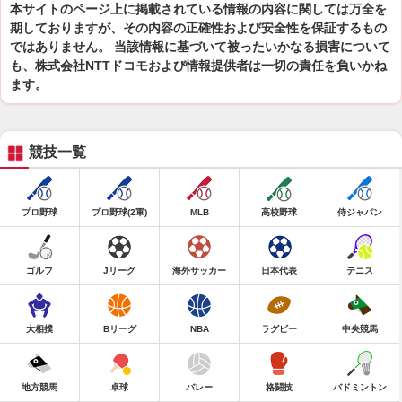
本サイトのページ上に掲載されている情報の内容に関しては万全を
期しておりますが、その内容の正確性および安全性を保証するもの
ではありません。 当該情報に基づいて被ったいかなる損害について
も、株式会社NTTドコモおよび情報提供者は一切の責任を負いかね
ます。
競技一覧
プロ野球
プロ野球(2軍)
MLB
高校野球
侍ジャパン
ゴルフ
Jリーグ
海外サッカー
日本代表
テニス
大相撲
Bリーグ
NBA
ラグビー
中央競馬
地方競馬
卓球
バレー
格闘技
バドミントン