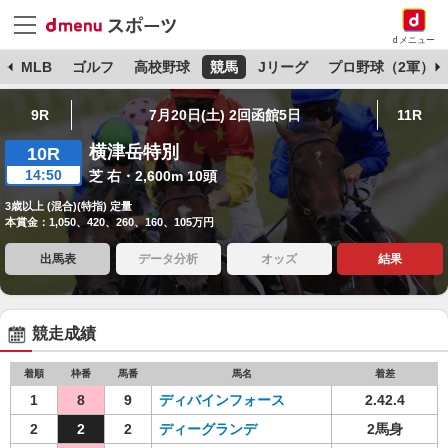
dメニュー
球
MLB
ゴルフ
高校野球
競馬
Jリーグ
プロ野球（2軍）
9R
7月20日(土) 2回函館5日
11R
横津岳特別
10R
14:50
芝 右・2,600m 10頭
3歳以上 (混合)(特指) 定量
本賞金：1,050、420、260、160、105万円
出馬表
データ分析
オッズ
結果
競走成績
着順
枠番
馬番
馬名
着差
1
8
9
ディバインフォース
2.42.4
2
2
2
ディーグランデ
2馬身