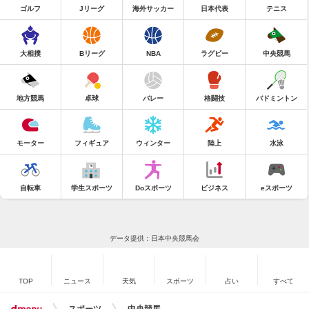
ゴルフ
Jリーグ
海外サッカー
日本代表
テニス
大相撲
Bリーグ
NBA
ラグビー
中央競馬
地方競馬
卓球
バレー
格闘技
バドミントン
モーター
フィギュア
ウィンター
陸上
水泳
自転車
学生スポーツ
Doスポーツ
ビジネス
eスポーツ
データ提供：日本中央競馬会
TOP
ニュース
天気
スポーツ
占い
すべて