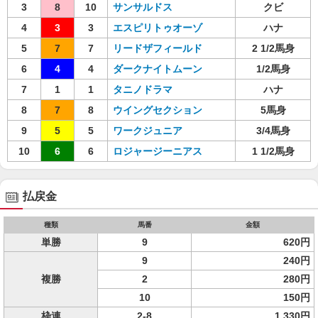
3
8
10
サンサルドス
クビ
4
3
3
エスピリトゥオーゾ
ハナ
5
7
7
リードザフィールド
2 1/2馬身
6
4
4
ダークナイトムーン
1/2馬身
7
1
1
タニノドラマ
ハナ
8
7
8
ウイングセクション
5馬身
9
5
5
ワークジュニア
3/4馬身
10
6
6
ロジャージーニアス
1 1/2馬身
払戻金
種類
馬番
金額
単勝
9
620円
9
240円
複勝
2
280円
10
150円
枠連
2-8
1,330円