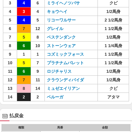
3
4
6
ミライヘノツバサ
クビ
4
3
4
キョウヘイ
1/2馬身
5
4
5
リコーワルサー
2 1/2馬身
6
7
12
グレイル
1 1/2馬身
7
5
8
ベステンダンク
1/2馬身
8
6
10
ストーンウェア
1 1/4馬身
9
1
1
コズミックフォース
1 1/2馬身
10
5
7
プラチナムバレット
1 1/2馬身
11
6
9
ロジチャリス
1/2馬身
12
7
11
クラウンディバイダ
1/2馬身
13
8
14
ミュゼエイリアン
クビ
14
2
2
ベルーガ
アタマ
払戻金
種類
馬番
金額