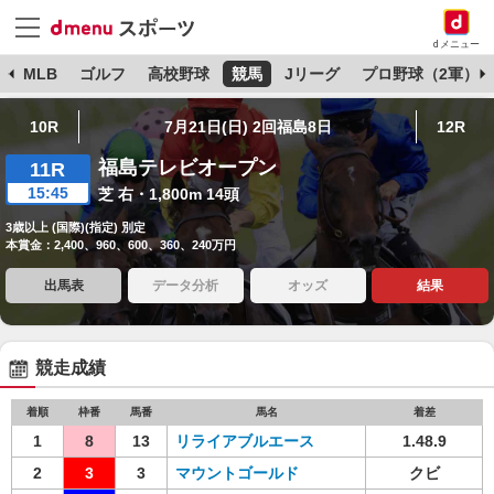
dメニュー
球
MLB
ゴルフ
高校野球
競馬
Jリーグ
プロ野球（2軍）
10R
7月21日(日) 2回福島8日
12R
福島テレビオープン
11R
15:45
芝 右・1,800m 14頭
3歳以上 (国際)(指定) 別定
本賞金：2,400、960、600、360、240万円
出馬表
データ分析
オッズ
結果
競走成績
着順
枠番
馬番
馬名
着差
1
8
13
リライアブルエース
1.48.9
2
3
3
マウントゴールド
クビ