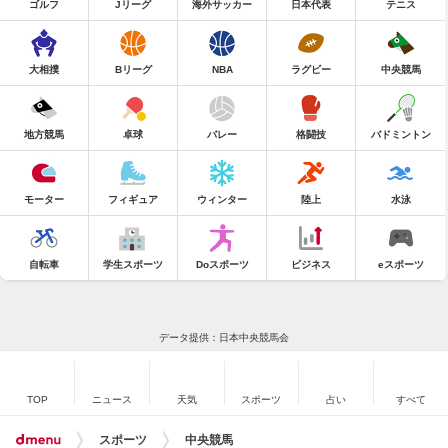
ゴルフ
Jリーグ
海外サッカー
日本代表
テニス
大相撲
Bリーグ
NBA
ラグビー
中央競馬
地方競馬
卓球
バレー
格闘技
バドミントン
モーター
フィギュア
ウィンター
陸上
水泳
自転車
学生スポーツ
Doスポーツ
ビジネス
eスポーツ
データ提供：日本中央競馬会
TOP
ニュース
天気
スポーツ
占い
すべて
スポーツ
中央競馬