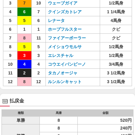
3
7
10
ウェーブガイア
1/2馬身
4
6
7
クインズカトレア
1 1/4馬身
5
5
6
レナータ
4馬身
6
1
1
ホープフルスター
クビ
7
8
11
ファイアーボーラー
クビ
8
5
5
メイショウモルサ
1/2馬身
9
3
3
エレスチャル
1/2馬身
10
4
4
コウエイバンビーノ
3/4馬身
11
2
2
タカノオージャ
3 1/2馬身
12
8
12
ルンルンキャット
3 1/2馬身
払戻金
種類
馬番
金額
単勝
8
520円
8
240円