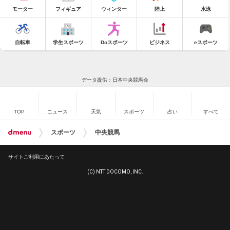
モーター
フィギュア
ウィンター
陸上
水泳
自転車
学生スポーツ
Doスポーツ
ビジネス
eスポーツ
データ提供：日本中央競馬会
TOP
ニュース
天気
スポーツ
占い
すべて
スポーツ
中央競馬
サイトご利用にあたって
(C) NTT DOCOMO, INC.