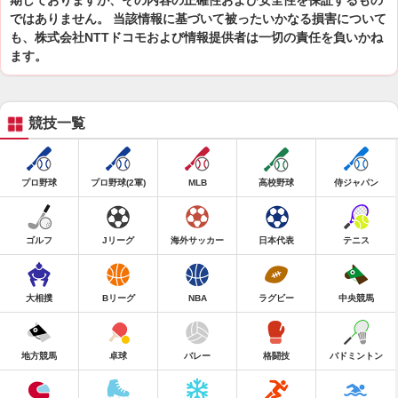
期しておりますが、その内容の正確性および安全性を保証するもの
ではありません。 当該情報に基づいて被ったいかなる損害について
も、株式会社NTTドコモおよび情報提供者は一切の責任を負いかね
ます。
競技一覧
プロ野球
プロ野球(2軍)
MLB
高校野球
侍ジャパン
ゴルフ
Jリーグ
海外サッカー
日本代表
テニス
大相撲
Bリーグ
NBA
ラグビー
中央競馬
地方競馬
卓球
バレー
格闘技
バドミントン