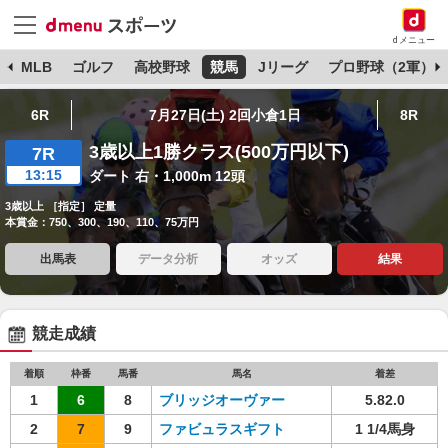
dメニュー
球
MLB
ゴルフ
高校野球
競馬
Jリーグ
プロ野球（2軍）
6R
7月27日(土) 2回小倉1日
8R
3歳以上1勝クラス(500万円以下)
7R
13:15
ダート 右・1,000m 12頭
3歳以上 ［指定］ 定量
本賞金：750、300、190、110、75万円
出馬表
データ分析
オッズ
結果
競走成績
着順
枠番
馬番
馬名
着差
1
6
8
ブリッジオーヴァー
5.82.0
2
7
9
ファビュラスギフト
1 1/4馬身