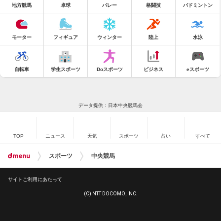
地方競馬
卓球
バレー
格闘技
バドミントン
モーター
フィギュア
ウィンター
陸上
水泳
自転車
学生スポーツ
Doスポーツ
ビジネス
eスポーツ
データ提供：日本中央競馬会
TOP
ニュース
天気
スポーツ
占い
すべて
スポーツ
中央競馬
サイトご利用にあたって
(C) NTT DOCOMO, INC.