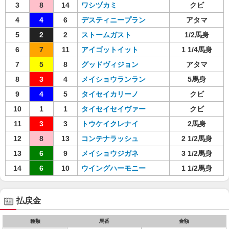
3
8
14
ワシヅカミ
クビ
4
4
6
デスティニープラン
アタマ
5
2
2
ストームガスト
1/2馬身
6
7
11
アイゴットイット
1 1/4馬身
7
5
8
グッドヴィジョン
アタマ
8
3
4
メイショウランラン
5馬身
9
4
5
タイセイカリーノ
クビ
10
1
1
タイセイセイヴァー
クビ
11
3
3
トウケイクレナイ
2馬身
12
8
13
コンテナラッシュ
2 1/2馬身
13
6
9
メイショウジガネ
3 1/2馬身
14
6
10
ウイングハーモニー
1 1/2馬身
払戻金
種類
馬番
金額