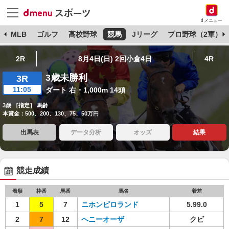
dメニュー
球
MLB
ゴルフ
高校野球
競馬
Jリーグ
プロ野球（2軍）
2R
8月4日(日) 2回小倉4日
4R
3歳未勝利
3R
11:05
ダート 右・1,000m 14頭
3歳 ［指定］ 馬齢
本賞金：500、200、130、75、50万円
出馬表
データ分析
オッズ
結果
競走成績
着順
枠番
馬番
馬名
着差
1
5
7
ニホンピロランド
5.99.0
2
7
12
ヘニーオーザ
クビ