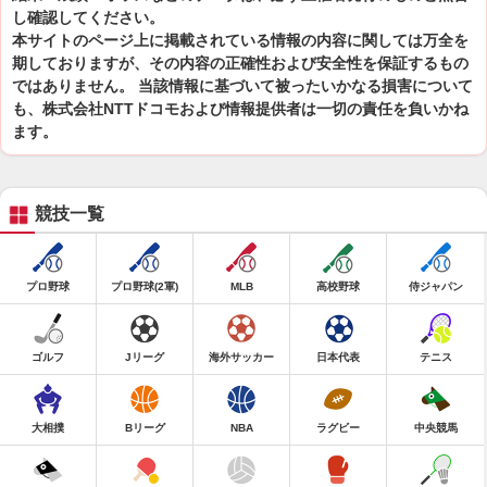
し確認してください。
本サイトのページ上に掲載されている情報の内容に関しては万全を
期しておりますが、その内容の正確性および安全性を保証するもの
ではありません。 当該情報に基づいて被ったいかなる損害について
も、株式会社NTTドコモおよび情報提供者は一切の責任を負いかね
ます。
競技一覧
プロ野球
プロ野球(2軍)
MLB
高校野球
侍ジャパン
ゴルフ
Jリーグ
海外サッカー
日本代表
テニス
大相撲
Bリーグ
NBA
ラグビー
中央競馬