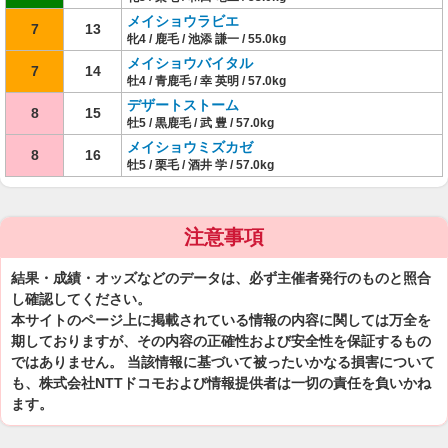
メイショウラビエ
7
13
牝4 / 鹿毛 / 池添 謙一 / 55.0kg
メイショウバイタル
7
14
牡4 / 青鹿毛 / 幸 英明 / 57.0kg
デザートストーム
8
15
牡5 / 黒鹿毛 / 武 豊 / 57.0kg
メイショウミズカゼ
8
16
牡5 / 栗毛 / 酒井 学 / 57.0kg
注意事項
結果・成績・オッズなどのデータは、必ず主催者発行のものと照合
し確認してください。
本サイトのページ上に掲載されている情報の内容に関しては万全を
期しておりますが、その内容の正確性および安全性を保証するもの
ではありません。 当該情報に基づいて被ったいかなる損害について
も、株式会社NTTドコモおよび情報提供者は一切の責任を負いかね
ます。