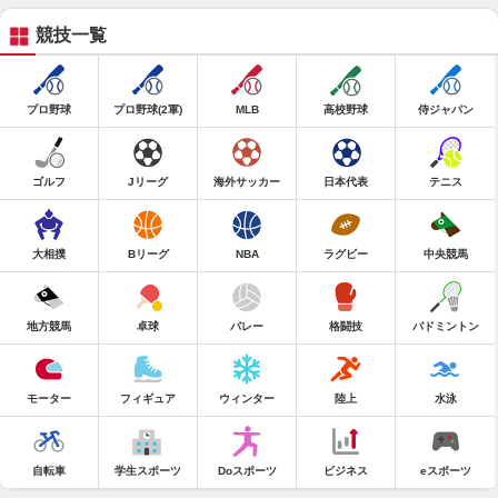
競技一覧
プロ野球
プロ野球(2軍)
MLB
高校野球
侍ジャパン
ゴルフ
Jリーグ
海外サッカー
日本代表
テニス
大相撲
Bリーグ
NBA
ラグビー
中央競馬
地方競馬
卓球
バレー
格闘技
バドミントン
モーター
フィギュア
ウィンター
陸上
水泳
自転車
学生スポーツ
Doスポーツ
ビジネス
eスポーツ