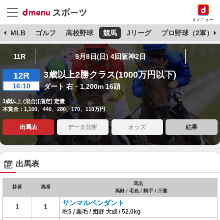
dメニュー
球
MLB
ゴルフ
高校野球
競馬
Jリーグ
プロ野球（2軍）
11R
9月8日(日) 4回阪神2日
3歳以上2勝クラス(1000万円以下)
12R
16:10
ダート 右・1,200m 16頭
3歳以上 (混合)[指定] 定量
本賞金：1,100、440、280、170、110万円
出馬表
データ分析
オッズ
結果
出馬表
馬名
枠番
馬番
馬齢 / 毛色 / 騎手 / 斤量
サンマルペンダント
1
1
牝5 / 栗毛 / 団野 大成 / 52.0kg