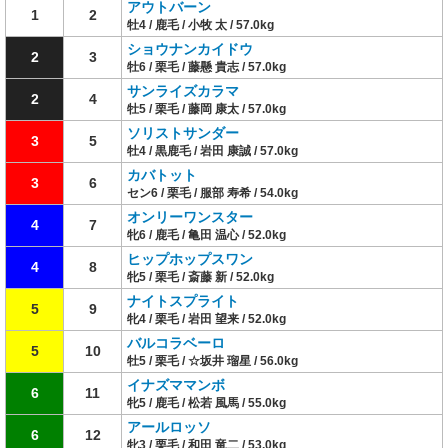
アウトバーン
1
2
牡4 / 鹿毛 / 小牧 太 / 57.0kg
ショウナンカイドウ
2
3
牡6 / 栗毛 / 藤懸 貴志 / 57.0kg
サンライズカラマ
2
4
牡5 / 栗毛 / 藤岡 康太 / 57.0kg
ソリストサンダー
3
5
牡4 / 黒鹿毛 / 岩田 康誠 / 57.0kg
カバトット
3
6
セン6 / 栗毛 / 服部 寿希 / 54.0kg
オンリーワンスター
4
7
牝6 / 鹿毛 / 亀田 温心 / 52.0kg
ヒップホップスワン
4
8
牝5 / 栗毛 / 斎藤 新 / 52.0kg
ナイトスプライト
5
9
牝4 / 栗毛 / 岩田 望来 / 52.0kg
バルコラベーロ
5
10
牡5 / 栗毛 / ☆坂井 瑠星 / 56.0kg
イナズママンボ
6
11
牝5 / 鹿毛 / 松若 風馬 / 55.0kg
アールロッソ
6
12
牝3 / 栗毛 / 和田 竜二 / 53.0kg