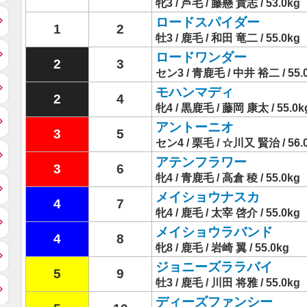
牝3 / 芦毛 / 藤懸 貴志 / 53.0kg
ロードスパイダー
1
2
牡3 / 鹿毛 / 和田 竜二 / 55.0kg
ロードワンダー
2
3
セン3 / 青鹿毛 / 中井 裕二 / 55.
モハンマディ
2
4
牝4 / 黒鹿毛 / 藤岡 康太 / 55.0k
アントーニオ
3
5
セン4 / 栗毛 / ☆川又 賢治 / 56.
アテンフラワー
3
6
牝4 / 青鹿毛 / 高倉 稜 / 55.0kg
メイショウナスカ
4
7
牝4 / 鹿毛 / 太宰 啓介 / 55.0kg
メイショウラバンド
4
8
牝8 / 鹿毛 / 岩崎 翼 / 55.0kg
ジョニーズララバイ
5
9
牡3 / 鹿毛 / 川田 将雅 / 55.0kg
ディーズファンシー