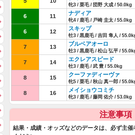
5
10
牝3 / 栗毛 / 団野 大成 / 50.0kg
ナディア
6
11
牝4 / 鹿毛 / 戸崎 圭太 / 55.0kg
スキップ
6
12
牡3 / 黒鹿毛 / 吉田 隼人 / 55.0k
ブルベアオーロ
7
13
牡3 / 黒鹿毛 / 松山 弘平 / 55.0k
エクレアスピード
7
14
牡3 / 鹿毛 / 武 豊 / 55.0kg
クーファディーヴァ
8
15
牝5 / 栗毛 / 秋山 真一郎 / 55.0k
メイショウコミチ
8
16
牝3 / 鹿毛 / 藤岡 佑介 / 53.0kg
注意事項
結果・成績・オッズなどのデータは、必ず主催