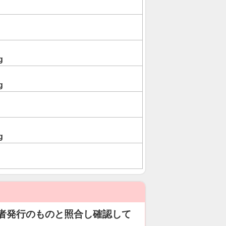
g
g
g
者発行のものと照合し確認して