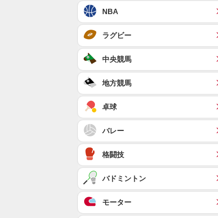
NBA
ラグビー
中央競馬
地方競馬
卓球
バレー
格闘技
バドミントン
モーター