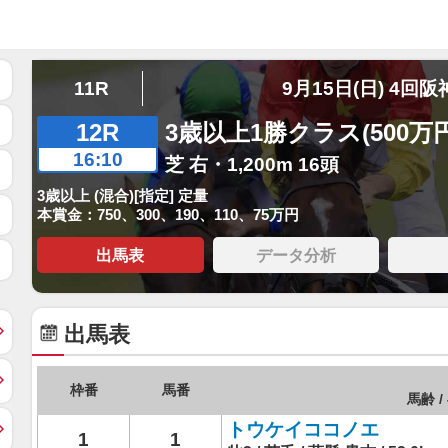
11R
9月15日(日) 4回阪
12R
3歳以上1勝クラス(500万
16:10
芝 右・1,200m 16頭
3歳以上 (混合)[指定] 定量
本賞金：750、300、190、110、75万円
出馬表
データ分析
出馬表
枠番
馬番
馬齢 /
トウケイココノエ
1
1