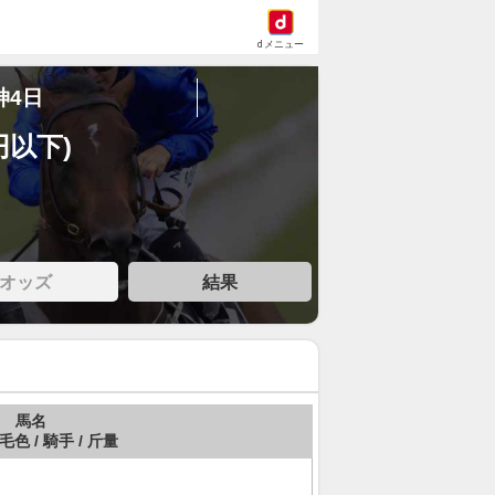
dメニュー
神4日
円以下)
オッズ
結果
馬名
 毛色 / 騎手 / 斤量