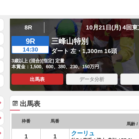
8R
10月21日(月) 4回
9R
三峰山特別
14:30
ダート 左・1,300m 16頭
3歳以上 (混合)[指定] 定量
本賞金：1,500、600、380、230、150万円
出馬表
データ分析
出馬表
枠番
馬番
馬齢 /
クーリュ
1
1