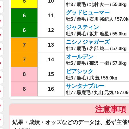
5
10
牡3 / 鹿毛 / 北村 友一 / 55.0kg
グッドヒューマー
6
11
牡5 / 栗毛 / 石川 裕紀人 / 57.0k
ジャスティン
6
12
牡3 / 栗毛 / 坂井 瑠星 / 55.0kg
ニシノジャガーズ
7
13
牡4 / 鹿毛 / 岩部 純二 / 57.0kg
オールデン
7
14
牡5 / 鹿毛 / 菊沢 一樹 / 57.0kg
ピアシック
8
15
牡3 / 鹿毛 / 武 豊 / 55.0kg
サンタナブルー
8
16
牡7 / 黒鹿毛 / 丸山 元気 / 57.0k
注意事項
結果・成績・オッズなどのデータは、必ず主催