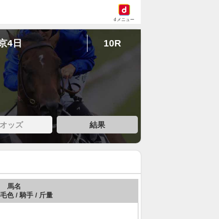
dメニュー
東京4日
10R
オッズ
結果
馬名
 毛色 / 騎手 / 斤量