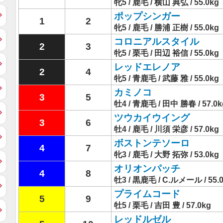
牝5 / 鹿毛 / 横山 典弘 / 55.0kg
ポップシンガー
1
2
牝5 / 鹿毛 / 勝浦 正樹 / 55.0kg
コロニアルスタイル
2
3
牝5 / 栗毛 / 田辺 裕信 / 55.0kg
レッドエレノア
2
4
牝5 / 青鹿毛 / 武藤 雅 / 55.0kg
カミノコ
3
5
牡4 / 青鹿毛 / 田中 勝春 / 57.0k
ツウカイウイング
3
6
牡4 / 鹿毛 / 川須 栄彦 / 57.0kg
ボストンテソーロ
4
7
牝3 / 鹿毛 / 大野 拓弥 / 53.0kg
オリオンパッチ
4
8
牡3 / 黒鹿毛 / C.ルメール / 55.
プライムコード
5
9
牡5 / 栗毛 / 吉田 豊 / 57.0kg
レッドルゼル