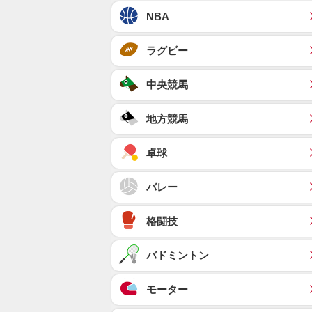
NBA
ラグビー
中央競馬
地方競馬
卓球
バレー
格闘技
バドミントン
モーター