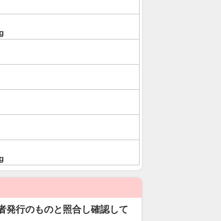
g
g
者発行のものと照合し確認して