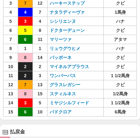
3
7
12
ハーキーステップ
クビ
4
4
7
ナタラディーヴァ
1馬身
5
3
4
シシリエンヌ
ハナ
6
5
8
ドクターデューン
クビ
7
6
11
マリーツァ
アタマ
8
1
1
リュウグウヒメ
ハナ
9
8
14
パッポーネ
クビ
10
2
2
マイネルアプラウス
クビ
11
2
3
ワンパーパス
1 1/2馬身
12
7
13
グラスレガシー
クビ
13
8
15
スティルネス
1/2馬身
14
3
5
ミヤジシルフィード
1 1/2馬身
15
6
10
パドクロア
6馬身
払戻金