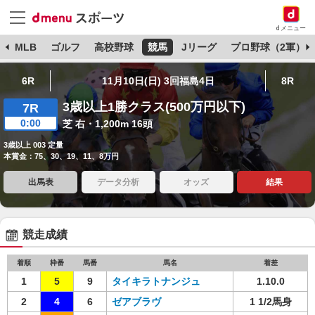
dメニュー
球
MLB
ゴルフ
高校野球
競馬
Jリーグ
プロ野球（2軍）
6R
11月10日(日) 3回福島4日
8R
3歳以上1勝クラス(500万円以下)
7R
0:00
芝 右・1,200m 16頭
3歳以上 003 定量
本賞金：75、30、19、11、8万円
出馬表
データ分析
オッズ
結果
競走成績
着順
枠番
馬番
馬名
着差
1
5
9
タイキラトナンジュ
1.10.0
2
4
6
ゼアブラヴ
1 1/2馬身