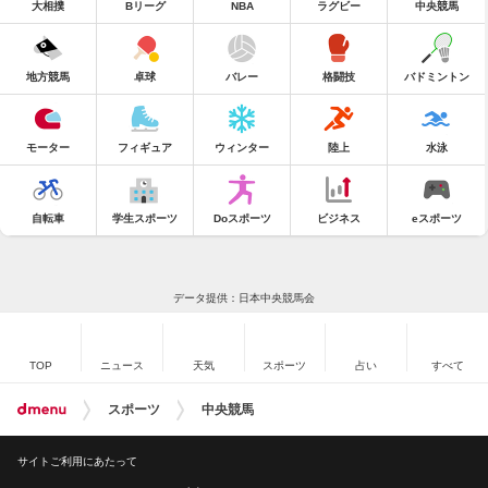
大相撲
Bリーグ
NBA
ラグビー
中央競馬
地方競馬
卓球
バレー
格闘技
バドミントン
モーター
フィギュア
ウィンター
陸上
水泳
自転車
学生スポーツ
Doスポーツ
ビジネス
eスポーツ
データ提供：日本中央競馬会
TOP
ニュース
天気
スポーツ
占い
すべて
スポーツ
中央競馬
サイトご利用にあたって