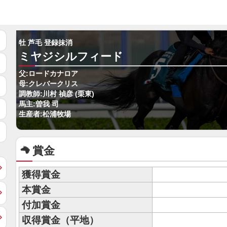
牡 芦毛 登録抹消
ミヤジシルフィード
父:ロードカナロア
母:クレバークリス
調教師:川村 禎彦 (栗東)
馬主:曽我 司
生産者:松浦牧場
賞金
獲得賞金
本賞金
付加賞金
収得賞金（平地）