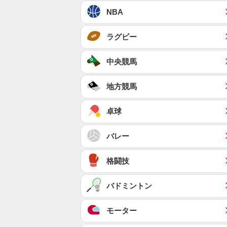
NBA
ラグビー
中央競馬
地方競馬
卓球
バレー
格闘技
バドミントン
モーター