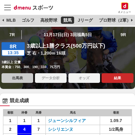
dメニュー
球
MLB
ゴルフ
高校野球
競馬
Jリーグ
プロ野球（2軍）
7R
11月17日(日) 3回福島5日
9R
3歳以上1勝クラス(500万円以下)
8R
13:35
芝 右・1,200m 16頭
3歳以上 定量
本賞金：750、300、190、110、75万円
出馬表
データ分析
オッズ
結果
競走成績
着順
枠番
馬番
馬名
着差
1
1
1
ジューンシルフィア
1.09.7
2
4
7
シシリエンヌ
1/2馬身