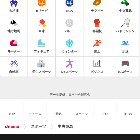
大相撲
Bリーグ
NBA
ラグビー
中央競馬
地方競馬
卓球
バレー
格闘技
バドミントン
モーター
フィギュア
ウィンター
陸上
水泳
自転車
学生スポーツ
Doスポーツ
ビジネス
eスポーツ
データ提供：日本中央競馬会
TOP
ニュース
天気
スポーツ
占い
すべて
スポーツ
中央競馬