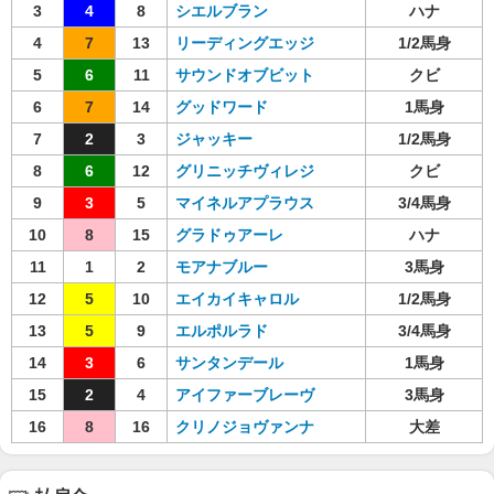
3
4
8
シエルブラン
ハナ
4
7
13
リーディングエッジ
1/2馬身
5
6
11
サウンドオブビット
クビ
6
7
14
グッドワード
1馬身
7
2
3
ジャッキー
1/2馬身
8
6
12
グリニッチヴィレジ
クビ
9
3
5
マイネルアプラウス
3/4馬身
10
8
15
グラドゥアーレ
ハナ
11
1
2
モアナブルー
3馬身
12
5
10
エイカイキャロル
1/2馬身
13
5
9
エルポルラド
3/4馬身
14
3
6
サンタンデール
1馬身
15
2
4
アイファーブレーヴ
3馬身
16
8
16
クリノジョヴァンナ
大差