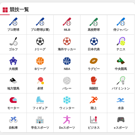
競技一覧
プロ野球
プロ野球(2軍)
MLB
高校野球
侍ジャパン
ゴルフ
Jリーグ
海外サッカー
日本代表
テニス
大相撲
Bリーグ
NBA
ラグビー
中央競馬
地方競馬
卓球
バレー
格闘技
バドミントン
モーター
フィギュア
ウィンター
陸上
水泳
自転車
学生スポーツ
Doスポーツ
ビジネス
eスポーツ