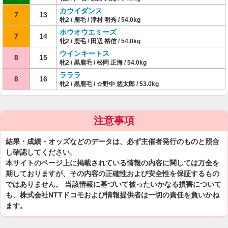
カウイダンス
7
13
牝2 / 鹿毛 / 津村 明秀 / 54.0kg
ホウオウエミーズ
7
14
牝2 / 鹿毛 / 田辺 裕信 / 54.0kg
ウインキートス
8
15
牝2 / 黒鹿毛 / 松岡 正海 / 54.0kg
ラララ
8
16
牝2 / 黒鹿毛 / ☆野中 悠太郎 / 53.0kg
注意事項
結果・成績・オッズなどのデータは、必ず主催者発行のものと照合
し確認してください。
本サイトのページ上に掲載されている情報の内容に関しては万全を
期しておりますが、その内容の正確性および安全性を保証するもの
ではありません。 当該情報に基づいて被ったいかなる損害について
も、株式会社NTTドコモおよび情報提供者は一切の責任を負いかね
ます。