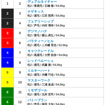
デュアルネイチャー
1
2
牝2 / 青鹿毛 / 石橋 脩 / 54.0kg
ナゲキッス
2
3
牝2 / 鹿毛 / 江田 照男 / 54.0kg
フェアリーシップ
2
4
牝2 / 芦毛 / 内田 博幸 / 54.0kg
デジマノハナ
3
5
牝2 / 栗毛 / 横山 典弘 / 54.0kg
パラティーノヒル
3
6
牝2 / 栗毛 / △木幡 育也 / 52.0kg
キャツクレードル
4
7
牝2 / 黒鹿毛 / 大野 拓弥 / 54.0kg
レッドペルーシュ
4
8
牝2 / 鹿毛 / 武藤 雅 / 54.0kg
ミルキーハート
5
9
牝2 / 鹿毛 / 木幡 巧也 / 54.0kg
マスターワーク
5
10
牝2 / 鹿毛 / 三浦 皇成 / 54.0kg
ミモザゴール
6
11
牝2 / 鹿毛 / 北村 宏司 / 54.0kg
バトーブラン
6
12
牝2 / 芦毛 / 柴田 大知 / 54.0kg