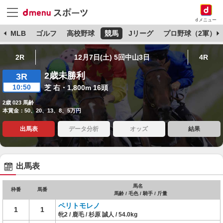
dメニュー
球
MLB
ゴルフ
高校野球
競馬
Jリーグ
プロ野球（2軍）
2R
12月7日(土) 5回中山3日
4R
2歳未勝利
3R
10:50
芝 右・1,800m 16頭
2歳 023 馬齢
本賞金：50、20、13、8、5万円
出馬表
データ分析
オッズ
結果
出馬表
馬名
枠番
馬番
馬齢 / 毛色 / 騎手 / 斤量
ペリトモレノ
1
1
牝2 / 鹿毛 / 杉原 誠人 / 54.0kg